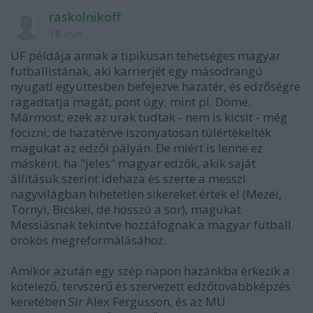
raskolnikoff
18 éve
UF példája annak a tipikusan tehetséges magyar
futballistának, aki karrierjét egy másodrangú
nyugati együttesben befejezve hazatér, és edzőségre
ragadtatja magát, pont úgy, mint pl. Döme.
Mármost, ezek az urak tudtak - nem is kicsit - még
focizni, de hazatérve iszonyatosan túlértékelték
magukat az edzői pályán. De miért is lenne ez
másként, ha "jeles" magyar edzők, akik saját
állításuk szerint idehaza és szerte a messzi
nagyvilágban hihetetlen sikereket értek el (Mezei,
Tornyi, Bicskei, de hosszú a sor), magukat
Messiásnak tekintve hozzáfognak a magyar futball
örökös megreformálásához.
Amikor azután egy szép napon hazánkba érkezik a
kötelező, tervszerű és szervezett edzőtovábbképzés
keretében Sir Alex Fergusson, és az MU