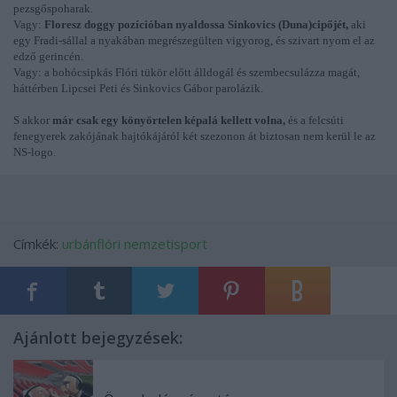
pezsgőspoharak.
Vagy:
Floresz doggy pozícióban nyaldossa Sinkovics (Duna)cipőjét,
aki
egy Fradi-sállal a nyakában megrészegülten vigyorog, és szivart nyom el az
edző gerincén.
Vagy: a bohócsipkás Flóri tükör előtt álldogál és szembecsulázza magát,
háttérben Lipcsei Peti és Sinkovics Gábor parolázik.
S akkor
már csak egy könyörtelen képalá kellett volna,
és a felcsúti
fenegyerek zakójának hajtókájáról két szezonon át biztosan nem kerül le az
NS-logo.
Címkék:
urbánflóri
nemzetisport
Ajánlott bejegyzések: