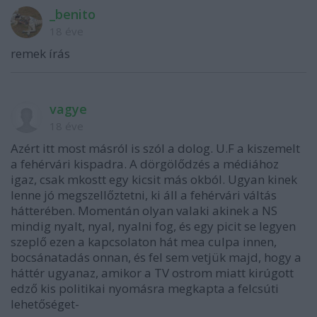
_benito
18 éve
remek írás
vagye
18 éve
Azért itt most másról is szól a dolog. U.F a kiszemelt
a fehérvári kispadra. A dörgölődzés a médiához
igaz, csak mkostt egy kicsit más okból. Ugyan kinek
lenne jó megszellőztetni, ki áll a fehérvári váltás
hátterében. Momentán olyan valaki akinek a NS
mindig nyalt, nyal, nyalni fog, és egy picit se legyen
szeplő ezen a kapcsolaton hát mea culpa innen,
bocsánatadás onnan, és fel sem vetjük majd, hogy a
háttér ugyanaz, amikor a TV ostrom miatt kirúgott
edző kis politikai nyomásra megkapta a felcsúti
lehetőséget-