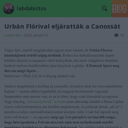
labdabiztos
Urbán Flórival eljáratták a Canossát
zombi tibi
•
2008. január 01.
19
Végre újév, amitől megújhodást ugyan nem várunk, de
Urbán Floresz
kámbekjének tetőtől talpig örülünk.
Retkes kis futballszaunánk éppen
kihűlni látszott a csupaszív edző hiányában, aki most világlátott derekára
hurkolt nedves törülközőben újra benyitott a gőzbe.
A Nemzeti Sport meg
durván mögé lépett…
Sinkovics—Flóri 2-0, de a lényeg máshol van.
Amikor megrémiszt a boldog új esztendő, olyankor ránk tör a bocsánatkérési
hajlam — persze akkor leginkább, ha magyar focitrénerek vagyunk.
Szeptember már messze van, és az is lehet, hogy csak álmodtuk az egészet.
Vagy tényleg
„ledunacipőztük” a Fradit
(ami akkortájt inkább a Duna Cipőre
nézve volt kellemetlen), ám később megbántunk, és jobbnak láttuk „all in”-t
mondva a teljes zsetonállományunkat középre tolni. Csak hát lapunk meg
nem volt hozzá — az ugyanis
még egy 2-es párnál is soványabb zsuga,
hogy hétvégenként a Felcsút meccsek után nem nyilatkozunk másfél
mondatnyi közhelyet az ellenséges firkásznak.
Így előbb-utóbb eltűnünk a