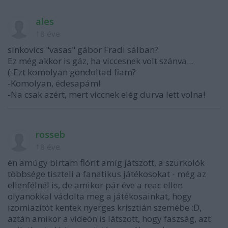
ales
18 éve
sinkovics "vasas" gábor Fradi sálban?
Ez még akkor is gáz, ha viccesnek volt szánva...
(-Ezt komolyan gondoltad fiam?
-Komolyan, édesapám!
-Na csak azért, mert viccnek elég durva lett volna!
rosseb
18 éve
én amúgy bírtam flórit amíg játszott, a szurkolók
többsége tiszteli a fanatikus játékosokat - még az
ellenfélnél is, de amikor pár éve a reac ellen
olyanokkal vádolta meg a játékosainkat, hogy
izomlazítót kentek nyerges krisztián szemébe :D,
aztán amikor a videón is látszott, hogy faszság, azt