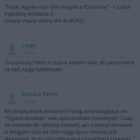
"fejléc legyen már link megint a főoldalra" -> szőke
kapitány elintézte :)
{many-many-many thx to BOKI}
csupi
18 éve
Óriáskirály! Nem is tudok betelni vele, fél percenként
rá kell, hogy kattintsak!
Kovács Péter
18 éve
Miről beszéltek emberek? Főleg az önmagukat ún.
"Újpest-drukker"-nek aposztrofáló személyek? Csak
én ismerek kb. kétszáz embert, aki azonnal kimenne
a Megyeri útra ha Flóri vagy Gyuri holnap azt
mondaná, hogy újra játszom a csapatban! Ugaynis