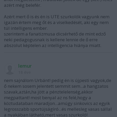
azért még belefér.
Azért mert ő is és én is UTE szurkolók vagyunk nem
igazán értem meg őt és a viselkedését, aki egy nem
túl intelligens ember.
szerintem a fanatizmusa dicsérhető de mint edző
neki pedagogusnak is kellene lennie de ő erre
abszolut képtelen az intelligencia hiánya miatt.
lemur
18 éve
nem sajnálom Urbánt! pedig én is újpesti vagyok,de
ő nekem sosem jelentett semmit sem...a hangzatos
szavak,aztán,ha jött a pénztelelenség,akkor
megpattant! most benyal az ns felé,hogy a
köztudataban maradjon...amúgy sinkovics az egyik
legrosszabb sportújságíró...és mellesleg vasas sállal
a nyakában látható,mert vasas szurkoló!