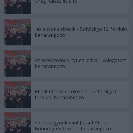
Öreg halász és a tó
..és akkor a tizedik - Bohócliga 10. forduló
beharangozó
Az esélytelenek nyugalmával - válogatott
beharangozó
Mindent a szurkolókért - Bohócliga 6.
forduló, beharangozó
Sínen vagyunk,mint József Attila -
Bohócliga 5. forduló beharangozó