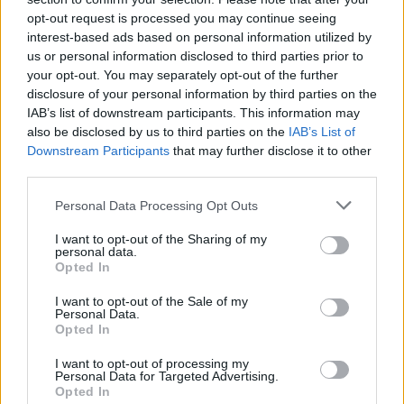
edző, ebbe a szar bajnokságba. Nem feltétlenül
opt-out request is processed you may continue seeing
vezetőedzői poszton, de mindenhol máshol igen.
interest-based ads based on personal information utilized by
Mivelhogy nem pedagógusok kellenek a
us or personal information disclosed to third parties prior to
mimózalelkű, tehetségtelenségben ellustult magyar
your opt-out. You may separately opt-out of the further
játékosok mellé, hanem rabszolgahajcsárok.
disclosure of your personal information by third parties on the
Igen, Flóri egy utolsó tahó, igen, leparasztozza a
IAB’s list of downstream participants. This information may
bőcsieket, ha úgy tartja a kedve, és még ráadásul
also be disclosed by us to third parties on the
IAB’s List of
iszik is, de egyetlen csapatánál nem volt alibifoci,
Downstream Participants
that may further disclose it to other
lézengés a pályán.
third parties.
Az NS pedig egy szennylap. Ha már a nyalásnál
Please note that this website/app uses one or more Google
tartunk, vissza lehet olvasgatni a régebbi lapokat,
Personal Data Processing Opt Outs
services and may gather and store information including but
anno Kisteleki-Bozóki ügyben milyen cikkek kerültek
not limited to your visit or usage behaviour. You may click to
I want to opt-out of the Sharing of my
ki a kezük közül. Szégyen. Élükön a fent már említett
personal data.
grant or deny consent to Google and its third-party tags to
senkiházi Sinkoviccsal.
Opted In
use your data for below specified purposes in below Google
consent section.
I want to opt-out of the Sale of my
Personal Data.
Opted In
tudorka
18 éve
I want to opt-out of processing my
Personal Data for Targeted Advertising.
Urbán fasza gyerek,de vannak sötét foltok a
Opted In