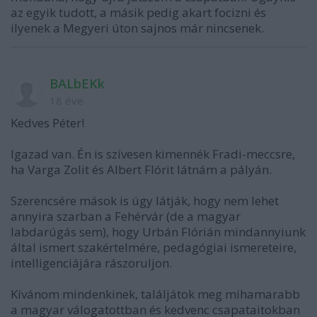
az egyik tudott, a másik pedig akart focizni és
ilyenek a Megyeri úton sajnos már nincsenek.
BALbEKk
18 éve
Kedves Péter!
Igazad van. Én is szívesen kimennék Fradi-meccsre,
ha Varga Zolit és Albert Flórit látnám a pályán.
Szerencsére mások is úgy látják, hogy nem lehet
annyira szarban a Fehérvár (de a magyar
labdarúgás sem), hogy Urbán Flórián mindannyiunk
által ismert szakértelmére, pedagógiai ismereteire,
intelligenciájára rászoruljon.
Kívánom mindenkinek, találjátok meg mihamarabb
a magyar válogatottban és kedvenc csapataitokban