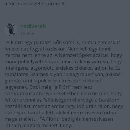
a foci szépségét és örömét.
nadivereb
18 éve
"A Flóri" egy paraszt. Sőt, sötét is, mint a gémeskút
feneke napfogyatkozáskor. Nem kell úgy tenni,
mintha nem lenne az. A Nemzeti Sport azáltal, hogy
monopolhelyzetben van, nincs rákényszerítva, hogy
intelligens, átgondolt, érdekes cikkeket adjon le. Ez
sajnálatos. Számos olyan "újságírójuk" van, akiknél
gimnáziumi lapok is értelmesebb cikkeket
jegyeznek. Ettől még "a Flóri" nem lesz
szimpatikusabb. Ilyen esetekben nem hiszem, hogy
fel kéne venni az "ellenségem ellensége a barátom"
hozzáállást, mert az ember egy idő után rájön, hogy
pár olyan barátja lett, akiket nem szívesen tudna
maga mellett... "A Flórit" pedig én nem szívesen
látnám magam mellett. Ennyi.