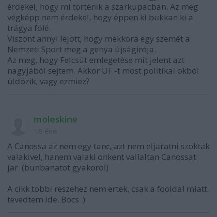
érdekel, hogy mi történik a szarkupacban. Az meg
végképp nem érdekel, hogy éppen ki bukkan ki a
trágya fölé.
Viszont annyi lejött, hogy mekkora egy szemét a
Nemzeti Sport meg a genya újságírója.
Az meg, hogy Felcsút emlegetése mit jelent azt
nagyjából sejtem. Akkor UF -t most politikai okból
üldözik, vagy ezmiez?
moleskine
18 éve
A Canossa az nem egy tanc, azt nem eljaratni szoktak
valakivel, hanem valaki onkent vallaltan Canossat
jar. (bunbanatot gyakorol)
A cikk tobbi reszehez nem ertek, csak a fooldal miatt
tevedtem ide. Bocs :)