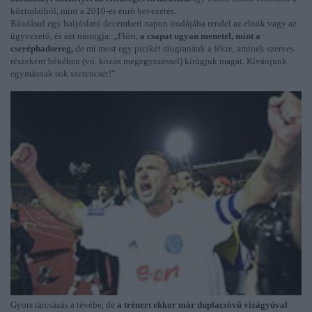
köztudatból, mint a 2010-es euró bevezetés.
Ráadásul egy baljóslatú decemberi napon irodájába rendel az elnök vagy az
ügyvezető, és azt morogja: „Flóri,
a csapat ugyan menetel, mint a
cseréphadsereg,
de mi most egy picikét ráugranánk a fékre, aminek szerves
részeként békében (vö. közös megegyezéssel) kirúgjuk magát. Kívánjunk
egymásnak sok szerencsét!”
Gyors tárcsázás a tévébe, de
a trénert ekkor már duplacsövű vízágyúval