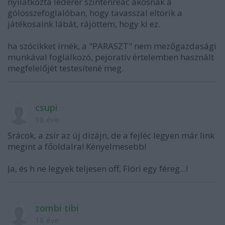
nyilatkozta léderer szinténreac ákosnak a
gólösszefoglalóban, hogy tavasszal eltörik a
játékosaink lábát, rájöttem, hogy ki ez.
ha szócikket írnék, a "PARASZT" nem mezőgazdasági
munkával foglalkozó, pejoratív értelemben használt
megfelelőjét testesítené meg.
csupi
18 éve
Srácok, a zsír az új dizájn, de a fejléc legyen már link
megint a főoldalra! Kényelmesebb!
Ja, és h ne legyek teljesen off, Flóri egy féreg...!
zombi tibi
18 éve