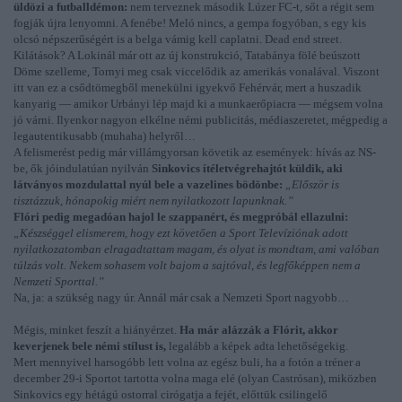
üldözi a futballdémon:
nem terveznek második Lúzer FC-t, sőt a régit sem
fogják újra lenyomni. A fenébe! Meló nincs, a gempa fogyóban, s egy kis
olcsó népszerűségért is a belga vámig kell caplatni. Dead end street.
Kilátások? A Lokinál már ott az új konstrukció, Tatabánya fölé beúszott
Döme szelleme, Tornyi meg csak viccelődik az amerikás vonalával. Viszont
itt van ez a csődtömegből menekülni igyekvő Fehérvár, mert a huszadik
kanyarig — amikor Urbányi lép majd ki a munkaerőpiacra — mégsem volna
jó várni. Ilyenkor nagyon elkélne némi publicitás, médiaszeretet, mégpedig a
legautentikusabb (muhaha) helyről…
A felismerést pedig már villámgyorsan követik az események: hívás az NS-
be, ők jóindulatúan nyilván
Sinkovics ítéletvégrehajtót küldik, aki
látványos mozdulattal nyúl bele a vazelines bödönbe:
„Először is
tisztázzuk, hónapokig miért nem nyilatkozott lapunknak.”
Flóri pedig megadóan hajol le szappanért, és megpróbál ellazulni:
„Készséggel elismerem, hogy ezt követően a Sport Televíziónak adott
nyilatkozatomban elragadtattam magam, és olyat is mondtam, ami valóban
túlzás volt. Nekem sohasem volt bajom a sajtóval, és legfőképpen nem a
Nemzeti Sporttal.”
Na, ja: a szükség nagy úr. Annál már csak a Nemzeti Sport nagyobb…
Mégis, minket feszít a hiányérzet.
Ha már alázzák a Flórit, akkor
keverjenek bele némi stílust is,
legalább a képek adta lehetőségekig.
Mert mennyivel harsogóbb lett volna az egész buli, ha a fotón a tréner a
december 29-i Sportot tartotta volna maga elé (olyan Castrósan), miközben
Sinkovics egy hétágú ostorral cirógatja a fejét, előttük csilingelő