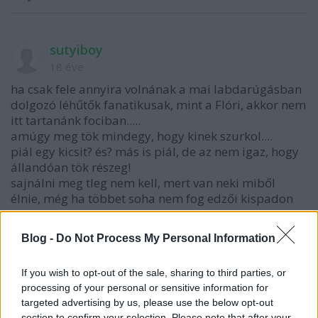
sutyiboy
18 éve
ha csak fele annyira volnának a mai labdarúgásban
dolgozó léhűtők fanatikusak, mint a Flóri, akkor nem
itt tartanánk fociban.....
amúgy meg tök mindegy, hogy kinek szurkol....
piál egy kicsit? és? más is piál, de az nem igaz, hogy
állandóan tök részeg!
sajnálni meg tleg nem kell, mert van neki miből
élnie, még ha többet soha nem fog edzői kispadon
ülni, akkor is...
Blog -
Do Not Process My Personal Information
Fat Abbot
If you wish to opt-out of the sale, sharing to third parties, or
18 éve
processing of your personal or sensitive information for
targeted advertising by us, please use the below opt-out
Szerintem meg elférne még egy pár Flórihoz hasonló
section to confirm your selection. Please note that after your