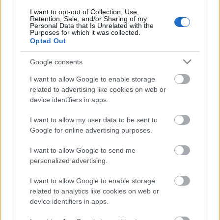
múltjában.Nem kell őt elmeszelni.Nem ő a
legromlottabb a magyar fociban.Azok az újpestiek
I want to opt-out of Collection, Use,
Retention, Sale, and/or Sharing of my
akik megtagadják,szánalmasak.
Personal Data that Is Unrelated with the
Purposes for which it was collected.
Opted Out
kist
Google consents
18 éve
I want to allow Google to enable storage
A legromlottabak a magyar fociban a sport vezetők
related to advertising like cookies on web or
.Akik jól megszedték magukat mialatt a foci lezülött.
device identifiers in apps.
De én soha semmire nem becsültem azokat a
I want to allow my user data to be sent to
Google for online advertising purposes.
játékosokat akik rendszeresen piáltak aktív játékos
korukban , még akkor sem ha abban a csapatban
I want to allow Google to send me
játszott amelyiknek szurkoltam
personalized advertising.
A Szlezák Zoli (tudom nem volt egy penge)Nb1 -ben
csak nálunk játszott ő pl.: a családjával jött ki egy-
I want to allow Google to enable storage
egy hoki meccsre nem az ivó cimboráival.
related to analytics like cookies on web or
Flori hű bajtársa a Véber Gyuri (az elkényeztetett
device identifiers in apps.
magyar zseni egyik minta példánya)a másik akit
nem nagyon bírok.