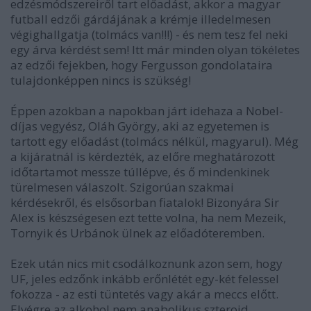
edzésmódszereiről tart előadást, akkor a magyar
futball edzői gárdájának a krémje illedelmesen
végighallgatja (tolmács van!!!) - és nem tesz fel neki
egy árva kérdést sem! Itt már minden olyan tökéletes
az edzői fejekben, hogy Fergusson gondolataira
tulajdonképpen nincs is szükség!
Éppen azokban a napokban járt idehaza a Nobel-
díjas vegyész, Oláh György, aki az egyetemen is
tartott egy előadást (tolmács nélkül, magyarul). Még
a kijáratnál is kérdezték, az előre meghatározott
időtartamot messze túllépve, és ő mindenkinek
türelmesen válaszolt. Szigorúan szakmai
kérdésekről, és elsősorban fiatalok! Bizonyára Sir
Alex is készségesen ezt tette volna, ha nem Mezeik,
Tornyik és Urbánok ülnek az előadóteremben.
Ezek után nics mit csodálkoznunk azon sem, hogy
UF, jeles edzőnk inkább erőnlétét egy-két felessel
fokozza - az esti tüntetés vagy akár a meccs előtt.
Elvégre az alkohol nem anabolikus szteroid...