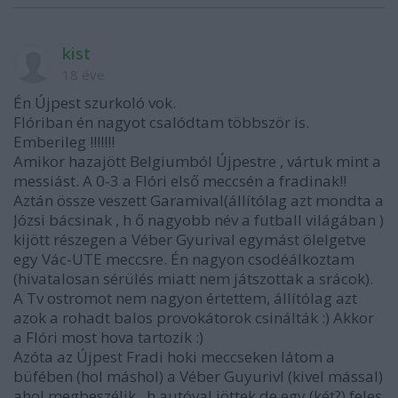
kist
18 éve
Én Újpest szurkoló vok.
Flóriban én nagyot csalódtam többször is.
Emberileg !!!!!!!
Amikor hazajött Belgiumból Újpestre , vártuk mint a
messiást. A 0-3 a Flóri első meccsén a fradinak!!
Aztán össze veszett Garamival(állítólag azt mondta a
Józsi bácsinak , h ő nagyobb név a futball világában )
kijött részegen a Véber Gyurival egymást ölelgetve
egy Vác-UTE meccsre. Én nagyon csodéálkoztam
(hivatalosan sérülés miatt nem játszottak a srácok).
A Tv ostromot nem nagyon értettem, állítólag azt
azok a rohadt balos provokátorok csinálták :) Akkor
a Flóri most hova tartozik :)
Azóta az Újpest Fradi hoki meccseken látom a
büfében (hol máshol) a Véber Guyurivl (kivel mással)
ahol megbeszélik , h autóval jöttek de egy (két?) feles