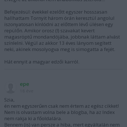
Befejezésül: évekkel ezelőtt egyszer hosszasan
hallhattam Tornyit három órán keresztül angolul
iszonyatosan kínlódni az előttem lévő ülésen egy
repülőn. Amikor orosz (!) szavakat kevert
magasröptű mondandójába, jobbnak láttam alvást
színlelni. Végül az akkor 13 éves lányom segített
neki, akinek mosolyogva meg is simogatta a fejét.
Hát ennyit a magyar edzői karról.
epe
18 éve
Szia,
én nem egyszerűen csak nem értem az egész cikket!
Nem is olvastam volna bele a blogba, ha az Index
nem rakja ki a főoldalára.
Bennem (is) van persze a hiba, mert egyáltalán nem