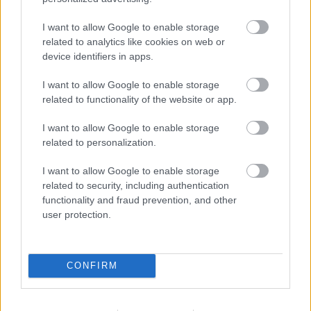
Bruno Salazar
16 éve
I want to allow Google to enable storage
Sima 3:0 teljesen más dimenzió.
related to analytics like cookies on web or
device identifiers in apps.
Frigo: Belegondolok micsoda tartalékja van az
I want to allow Google to enable storage
általad kedvelt Bodnárnak... Szélesi ha felépűl még a
related to functionality of the website or app.
bohocligában is meg fog égni. Pedig a jobbunkó a
legkönnyebb poszt!
I want to allow Google to enable storage
related to personalization.
update szalonna
I want to allow Google to enable storage
related to security, including authentication
16 éve
functionality and fraud prevention, and other
Fiorentina – Debrecen 4-1
user protection.
ylion, declared for Hungary, not for
CONFIRM
Kurvaország
16 éve