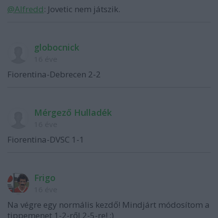
@Alfredd
: Jovetic nem játszik.
globocnick
16 éve
Fiorentina-Debrecen 2-2
Mérgező Hulladék
16 éve
Fiorentina-DVSC 1-1
Frigo
16 éve
Na végre egy normális kezdő! Mindjárt módosítom a
tippemenet 1-2-ről 2-5-re! :)