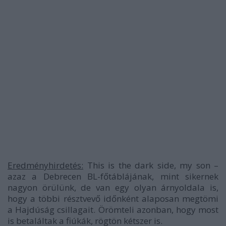
Eredményhirdetés:
This is the dark side, my son –
azaz a Debrecen BL-főtáblájának, mint sikernek
nagyon örülünk, de van egy olyan árnyoldala is,
hogy a többi résztvevő időnként alaposan megtömi
a Hajdúság csillagait. Örömteli azonban, hogy most
is betaláltak a fiúkák, rögtön kétszer is.