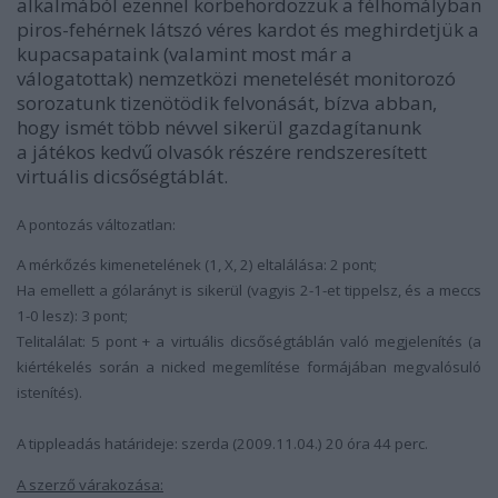
alkalmából ezennel körbehordozzuk a félhomályban
piros-fehérnek látszó véres kardot és meghirdetjük a
kupacsapataink (valamint most már a
válogatottak) nemzetközi menetelését monitorozó
sorozatunk tizenötödik felvonását, bízva abban,
hogy ismét több névvel sikerül gazdagítanunk
a játékos kedvű olvasók részére rendszeresített
virtuális dicsőségtáblát.
A pontozás változatlan:
A mérkőzés kimenetelének (1, X, 2) eltalálása:
2 pont
;
Ha emellett a gólarányt is sikerül (vagyis 2-1-et tippelsz, és a meccs
1-0 lesz):
3 pont
;
Telitalálat:
5 pont
+ a virtuális dicsőségtáblán való megjelenítés (a
kiértékelés során a nicked megemlítése formájában megvalósuló
istenítés).
A tippleadás határideje: szerda (2009.11.04.) 20 óra 44 perc.
A szerző várakozása: