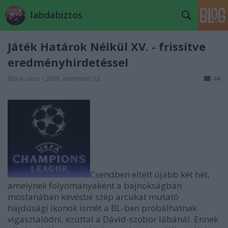
labdabiztos
Játék Határok Nélkül XV. - frissítve
eredményhirdetéssel
Black Lotus
•
2009. november 03.
44
Csendben eltelt újabb két hét,
amelynek folyományaként a bajnokságban
mostanában kevésbé szép arcukat mutató
hajdúsági ikonok ismét a BL-ben próbálhatnak
vigasztalódni, ezúttal a Dávid-szobor lábánál. Ennek