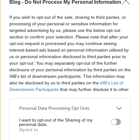
Blog -
Do Not Process My Personal Information
If you wish to opt-out of the sale, sharing to third parties, or
processing of your personal or sensitive information for
targeted advertising by us, please use the below opt-out
section to confirm your selection. Please note that after your
VAGY
opt-out request is processed you may continue seeing
interest-based ads based on personal information utilized by
us or personal information disclosed to third parties prior to
your opt-out. You may separately opt-out of the further
disclosure of your personal information by third parties on the
IAB’s list of downstream participants. This information may
also be disclosed by us to third parties on the
IAB’s List of
Downstream Participants
that may further disclose it to other
third parties.
Please note that this website/app uses one or more Google
Personal Data Processing Opt Outs
mocsing
services and may gather and store information including but
not limited to your visit or usage behaviour. You may click to
I want to opt-out of the Sharing of my
16 éve
personal data.
grant or deny consent to Google and its third-party tags to
Opted In
Fio - Loki 3-1
use your data for below specified purposes in below Google
consent section.