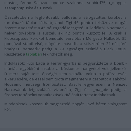
master, Bruno Salazar, update szalonna, sunbird75, r_magpie,
szempontpuska
és
Tuszek.
Összetettben a legfontosabb változás a válogatottas köröket is
tartalmazó táblán látható, ahol
Zigi
46 pontra felküzdve magát
átvette a vezetést a 45-nél ragadó
Mérgező Hulladéktól.
A harmadik
helyen továbbra is
Tuszek,
aki 42 pontra kúszott fel. A csak a
klubcsapatos köröket bemutató verzióban
Mérgező Hulladék
35
pontjával stabil első, mögötte második a stílszerűen 31-nél járó
bmiky31,
harmadik pedig a 29 egységet számláló
Black Lotus.
Részletek a
táblában
tekinthetők meg.
Indoklások:
Futó Lada
a Ferrari-gyárba is begyűrűztette a Dombi-
mániát, egyébként inkább a búskomor hangvétel volt jellemző.
Fulmerz
saját testi épségét sem sajnálta volna a pofára esés
elkerülésére, de ezzel sem tudta megmenteni a csapatot a zakótól.
Housemd
herczegi trónfosztást,
Bastille
egyenesen a Nemzet
Harcosának leigazolását vizionálta,
Zigi
és
r_magpie
pedig a
firenzei történelmi vonatkozások citálását tartotta indokoltnak.
Mindenkinek köszönjük megtisztelő tippjét. Jövő héten válogatott
kör.