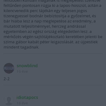
félidőben kulibali magának is meglepetést szerezve
feltűnően pontosan rúgja ki a lapos-hosszút, aztán a
kilencvenedik perc tájékán egy teljesen jogos
tizenegyessel bodnár bebiztosítja a győzelmet, és
bár hiába lesz a nap meglepetése az eredmény, a
mutatott teljesítménnyel, herczeg andrással
egyetemben az egész ország elégedetlen lesz. a
mérkőzés végén sajtótájékoztató keretében jelenti be
szima gábor kabát péter leigazolását. az újpestiek
mindent tagadnak.
snowblind
16 éve
2-2
idiotapocs
16 éve