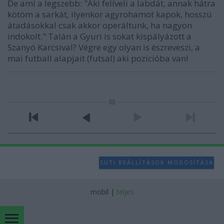
De ami a legszebb: "Aki felíveli a labdát, annak hátra
kötöm a sarkát, ilyenkor agyrohamot kapok, hosszú
átadásokkal csak akkor operáltunk, ha nagyon
indokolt." Talán a Gyuri is sokat kispályázott a
Szanyó Karcsival? Végre egy olyan is észreveszi, a
mai futball alapjait (futsal) aki pozicióba van!
SÜTI BEÁLLÍTÁSOK MÓDOSÍTÁSA
mobil
|
teljes