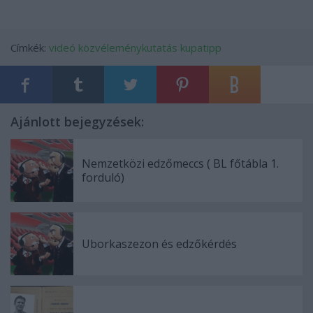
Címkék:
videó
közvéleménykutatás
kupatipp
Ajánlott bejegyzések:
Nemzetközi edzőmeccs ( BL főtábla 1.
forduló)
Uborkaszezon és edzőkérdés