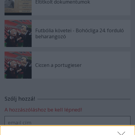
Eltitkolt dokumentumok
Futbólia követei - Bohócliga 24. forduló
beharangozó
Ciccen a portugieser
Szólj hozzá!
A hozzászóláshoz be kell lépned!