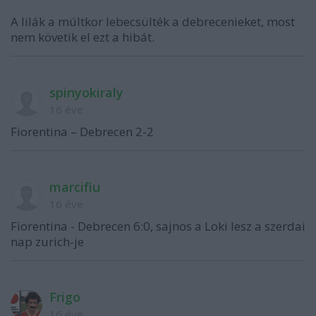
A lilák a múltkor lebecsülték a debrecenieket, most
nem követik el ezt a hibát.
spinyokiraly
16 éve
Fiorentina – Debrecen 2-2
marcifiu
16 éve
Fiorentina - Debrecen 6:0, sajnos a Loki lesz a szerdai
nap zurich-je
Frigo
16 éve