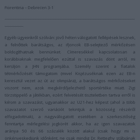
Fiorentina – Debrecen 3-1
--------------------------------------------------------------------------------------------------------
---------------
Egyéb ügyeinkről szólván: jövő héten válogatott fellépések lesznek,
a felnőttek barátságos, az ifjoncok EB-selejtező mérkőzésen
boldogíthatnak bennünket. Címeresékkel kapcsolatosan a
korábbiaknak megfelelően ezúttal is szavazás dönt arról, mi
kerüljön a JHN programjába. Személy szerint a fiatalok
tétmérkőzését támogatom (mivel Kisjézuséknak ezen az EB-n
keresztül vezet az út az olimpiára), a barátságos mérkőzéseket
viszont nem, azok megkérdőjelezhető sportértéke miatt. Zigi
törzstippelő a játékban, ezért felvetését tiszteletben tartva erről is
kiírom a szavazást, ugyanakkor az U21-hez képest (ahol a több
szavazatot szerző variációt tekintjük a közösség részéről
elfogadottnak), a nagyválogatott esetében a szerkesztőség
fenntartja mérlegelési jogkörét akkor, ha az igen szavazatok
aránya 50 és 66 százalék között alakul (csak hogy mi is
önkényeskedjünk időnként, ne csak mindig Dr. Retteghy stábjának