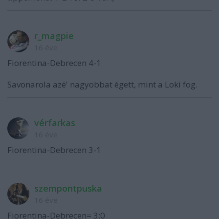
r_magpie
16 éve
Fiorentina-Debrecen 4-1
Savonarola azé' nagyobbat égett, mint a Loki fog.
vérfarkas
16 éve
Fiorentina-Debrecen 3-1
szempontpuska
16 éve
Fiorentina-Debrecen= 3:0