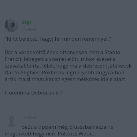
Zigi
16 éve
"Ki itt belépsz, hagyj fel minden reménnyel."
Bár a város költőjének bizonyosan nem a Stadio
Franchi lebegett a szemei előtt, mikor ezeket a
szavakat leírta, félek, hogy ma a debreceni játékosok
Dante Alighieri Poklának legmélyebb bugyraiban
érzik majd magukat az egész mérkőzés ideje alatt.
Fiorentina-Debrecen 5-1
16 éve
bazz a tippem még plusszban azzal is
megbukott hogy nem Polexics Wade...