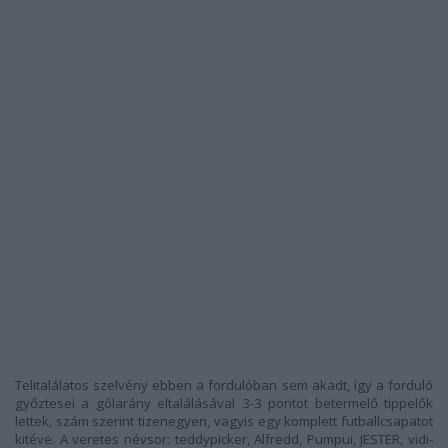
Telitalálatos szelvény ebben a fordulóban sem akadt, így a forduló
győztesei a gólarány eltalálásával 3-3 pontot betermelő tippelők
lettek, szám szerint tizenegyen, vagyis egy komplett futballcsapatot
kitéve. A veretes névsor:
teddypicker, Alfredd, Pumpui, JESTER, vidi-