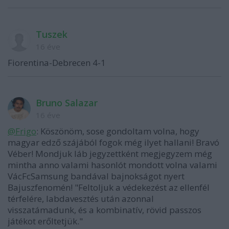
Tuszek
16 éve
Fiorentina-Debrecen 4-1
Bruno Salazar
16 éve
@Frigo
: Köszönöm, sose gondoltam volna, hogy
magyar edző szájából fogok még ilyet hallani! Bravó
Véber! Mondjuk láb jegyzettként megjegyzem még
mintha anno valami hasonlót mondott volna valami
VácFcSamsung bandával bajnokságot nyert
Bajuszfenomén! "Feltoljuk a védekezést az ellenfél
térfelére, labdavesztés után azonnal
visszatámadunk, és a kombinatív, rövid passzos
játékot erőltetjük."