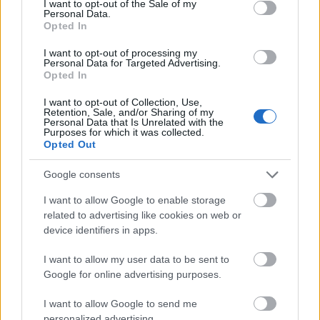
I want to opt-out of the Sale of my
Personal Data.
Opted In
díszbohóc
16 éve
I want to opt-out of processing my
Personal Data for Targeted Advertising.
Fiorentina-Loki
Opted In
3-3
I want to opt-out of Collection, Use,
Retention, Sale, and/or Sharing of my
Personal Data that Is Unrelated with the
Purposes for which it was collected.
Opted Out
Frigo
16 éve
Google consents
@Futó Lada
: Nagyon jó! :)))
I want to allow Google to enable storage
related to advertising like cookies on web or
device identifiers in apps.
16 éve
I want to allow my user data to be sent to
Fiorentina - Loki 0-1 ( Polekszics büntetőből)
Google for online advertising purposes.
I want to allow Google to send me
personalized advertising.