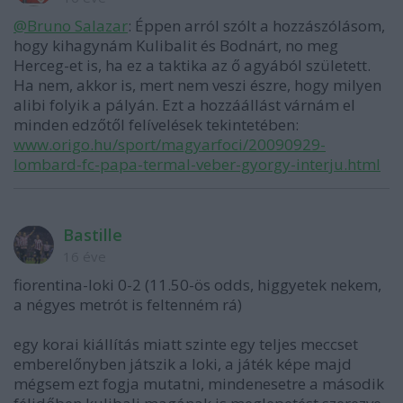
@Bruno Salazar
: Éppen arról szólt a hozzászólásom,
hogy kihagynám Kulibalit és Bodnárt, no meg
Herceg-et is, ha ez a taktika az ő agyából született.
Ha nem, akkor is, mert nem veszi észre, hogy milyen
alibi folyik a pályán. Ezt a hozzáállást várnám el
minden edzőtől felívelések tekintetében:
www.origo.hu/sport/magyarfoci/20090929-
lombard-fc-papa-termal-veber-gyorgy-interju.html
Bastille
16 éve
fiorentina-loki 0-2 (11.50-ös odds, higgyetek nekem,
a négyes metrót is feltenném rá)
egy korai kiállítás miatt szinte egy teljes meccset
emberelőnyben játszik a loki, a játék képe majd
mégsem ezt fogja mutatni, mindenesetre a második