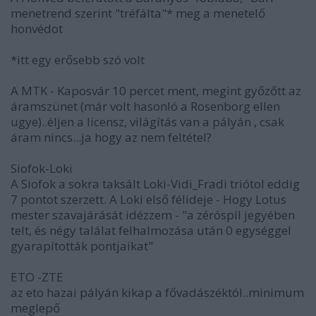
menetrend szerint "tréfálta"* meg a menetelő
honvédot
*itt egy erősebb szó volt
A MTK - Kaposvár 10 percet ment, megint győzőtt az
áramszünet (már volt hasonló a Rosenborg ellen
ugye)..éljen a licensz, világítás van a pályán , csak
áram nincs...ja hogy az nem feltétel?
Siofok-Loki
A Siofok a sokra taksált Loki-Vidi_Fradi triótol eddig
7 pontot szerzett. A Loki első félideje - Hogy Lotus
mester szavajárását idézzem - "a zéróspíl jegyében
telt, és négy találat felhalmozása után 0 egységgel
gyarapították pontjaikat"
ETO -ZTE
az eto hazai pályán kikap a fővadászéktól..minimum
meglepő