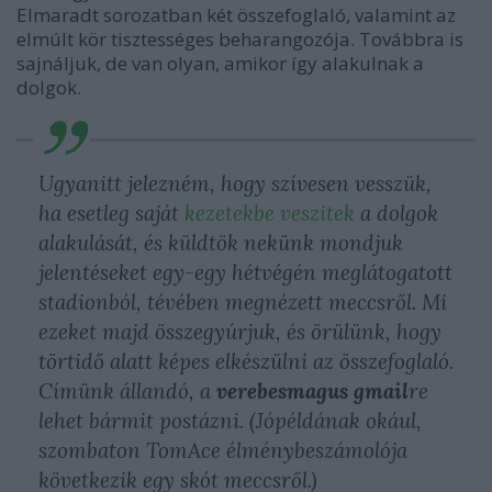
Elmaradt sorozatban két összefoglaló, valamint az
elmúlt kör tisztességes beharangozója. Továbbra is
sajnáljuk, de van olyan, amikor így alakulnak a
dolgok.
Ugyanitt jelezném, hogy szívesen vesszük,
ha esetleg saját
kezetekbe veszitek
a dolgok
alakulását, és küldtök nekünk mondjuk
jelentéseket egy-egy hétvégén meglátogatott
stadionból, tévében megnézett meccsről. Mi
ezeket majd összegyúrjuk, és örülünk, hogy
törtidő alatt képes elkészülni az összefoglaló.
Címünk állandó, a
verebesmagus gmail
re
lehet bármit postázni. (Jópéldának okául,
szombaton TomAce élménybeszámolója
következik egy skót meccsről.)