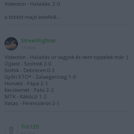
Videoton - Haladás: 2-0
a többit majd estefelé...
StreetFighter
15 éve
Videoton - Haladás úr vagyok és nem tippelek már :)
Újpest - Szolnok 2-0
Siófok - Debrecen 0-3
Győri ETO* - Zalaegerszeg 1-0
Honvéd - Pápa 2-1
Kecskemét - Paks 2-2
MTK - Rákóczi 1-2
Vasas - Ferencváros 2-1
Titi120
15 éve