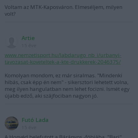
Voltam az MTK-Kaposváron. Elmeséljem, milyen
volt?
Artie
15 éve
www.nemzetisport.hu/labdarugo_nb_i/urbanyi-
tavozasat-koveteltek-a-kte-drukkerek-2046375/
Komolyan mondom, ez már siralmas. "Mindenki
hibás, csak épp én nem" - sikersztori lehetett volna,
meg ilyen hangulatban nem lehet focizni. Ismét egy
újabb edző, aki szájfociban nagyon jó.
Futó Lada
15 éve
A Honvéd belefutott a Bárányos -fóbiába, "Bari"