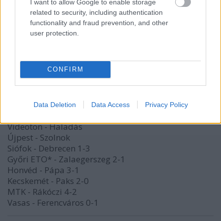
I want to allow Google to enable storage
Honvéd - Pápa: 0:1
related to security, including authentication
Kecskemét - Paks: 2:2
functionality and fraud prevention, and other
MTK - Rákóczi: 1:2
user protection.
Vasas - Ferencváros: 3:1
Videoton - Haladásra már délután írtam.
CONFIRM
socawarrior
Data Deletion
Data Access
Privacy Policy
15 éve
Videoton - Haladás
Újpest - Szolnok
Siófok - Debrecen 1-3
Győri ETO* - Zalaegerszeg 2-1
Honvéd - Pápa 3-1
Kecskemét - Paks 2-0
MTK - Rákóczi 4-2
Vasas - Ferencváros 0-1