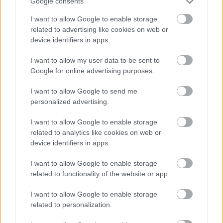
Google consents
tényleg.
I want to allow Google to enable storage
related to advertising like cookies on web or
device identifiers in apps.
GreenBP
15 éve
I want to allow my user data to be sent to
Google for online advertising purposes.
Siófok - Debrecen 0:2
Győri ETO* - Zalaegerszeg 3:1
I want to allow Google to send me
Honvéd - Pápa 2:1
personalized advertising.
Kecskemét - Paks 1:1
MTK - Rákóczi 1:1
I want to allow Google to enable storage
Vasas - Ferencváros 0:3
related to analytics like cookies on web or
device identifiers in apps.
I want to allow Google to enable storage
LullaBY
related to functionality of the website or app.
15 éve
I want to allow Google to enable storage
Újpest - Szolnok: -
related to personalization.
Siófok - Debrecen: 0:2
Győri ETO* - Zalaegerszeg: 2:0