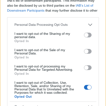
erről, de most ezt történt..
IAB’s list of downstream participants. This information may
Videoton - Haladás - csertörte karrier. hali vissza
also be disclosed by us to third parties on the
IAB’s List of
nyugati csoportba.
Downstream Participants
that may further disclose it to other
third parties.
Újpest - Szolnok - meg ezt is lekéstem. 4:0 lett volna a
Please note that this website/app uses one or more Google
Personal Data Processing Opt Outs
tippem. megy a szekér
services and may gather and store information including but
not limited to your visit or usage behaviour. You may click to
I want to opt-out of the Sharing of my
Siófok - Debrecen 1:0 Thomas a gőzmozdony.
personal data.
grant or deny consent to Google and its third-party tags to
Opted In
use your data for below specified purposes in below Google
Győri ETO - Zalaegerszeg 1:2 mert erre most senki
consent section.
I want to opt-out of the Sale of my
sem számít
Personal Data.
Opted In
Honvéd - Pápa 2:0 pápápára.
I want to opt-out of processing my
Personal Data for Targeted Advertising.
Kecskemét - Paks 1:1 de kikommunikálja.
Opted In
I want to opt-out of Collection, Use,
MTK - Rákóczi 2:1 Egyszer minden Rákóczi eljut a
Retention, Sale, and/or Sharing of my
maga Trencsényéig.
Personal Data that Is Unrelated with the
Purposes for which it was collected.
Opted Out
Vasas - Ferencváros 2:1 Pruktalanság. viszont, a Fáy
utcában a bontáson majd sokat lehet spórolni.