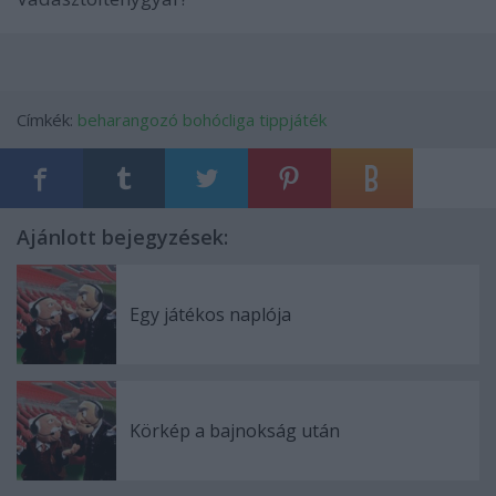
Címkék:
beharangozó
bohócliga
tippjáték
Ajánlott bejegyzések:
Egy játékos naplója
Körkép a bajnokság után