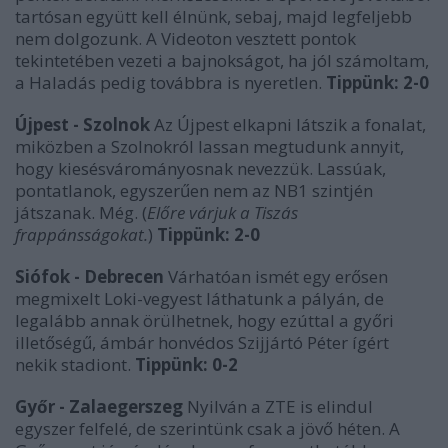
tartósan együtt kell élnünk, sebaj, majd legfeljebb
nem dolgozunk. A Videoton vesztett pontok
tekintetében vezeti a bajnokságot, ha jól számoltam,
a Haladás pedig továbbra is nyeretlen.
Tippünk: 2-0
Újpest - Szolnok
Az Újpest elkapni látszik a fonalat,
miközben a Szolnokról lassan megtudunk annyit,
hogy kiesésvárományosnak nevezzük. Lassúak,
pontatlanok, egyszerűen nem az NB1 szintjén
játszanak. Még. (
Előre várjuk a Tiszás
frappánsságokat.
)
Tippünk: 2-0
Siófok - Debrecen
Várhatóan ismét egy erősen
megmixelt Loki-vegyest láthatunk a pályán, de
legalább annak örülhetnek, hogy ezúttal a győri
illetőségű, ámbár honvédos Szijjártó Péter ígért
nekik stadiont.
Tippünk: 0-2
Győr - Zalaegerszeg
Nyilván a ZTE is elindul
egyszer felfelé, de szerintünk csak a jövő héten. A