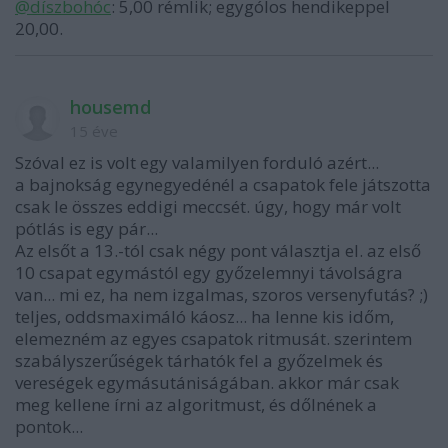
@díszbohóc
: 5,00 rémlik; egygólos hendikeppel
20,00.
housemd
15 éve
Szóval ez is volt egy valamilyen forduló azért...
a bajnokság egynegyedénél a csapatok fele játszotta
csak le összes eddigi meccsét. úgy, hogy már volt
pótlás is egy pár...
Az elsőt a 13.-tól csak négy pont választja el. az első
10 csapat egymástól egy győzelemnyi távolságra
van... mi ez, ha nem izgalmas, szoros versenyfutás? ;)
teljes, oddsmaximáló káosz... ha lenne kis időm,
elemezném az egyes csapatok ritmusát. szerintem
szabályszerűségek tárhatók fel a győzelmek és
vereségek egymásutániságában. akkor már csak
meg kellene írni az algoritmust, és dőlnének a
pontok...