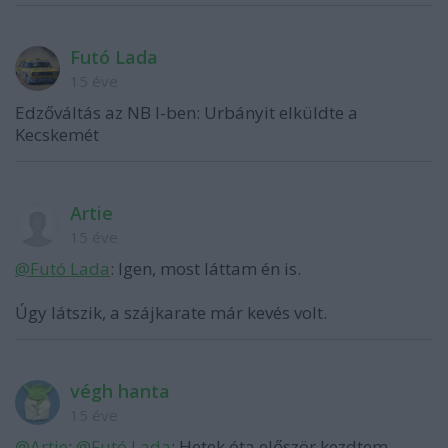
Futó Lada
15 éve
Edzőváltás az NB I-ben: Urbányit elküldte a
Kecskemét
Artie
15 éve
@Futó Lada
: Igen, most láttam én is.
Úgy látszik, a szájkarate már kevés volt.
végh hanta
15 éve
@Artie
:
@Futó Lada
: Hetek óta először kezdtem