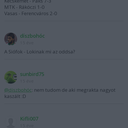
Kecskemét - Paks 7-3
MTK - Rákóczi 1-0
Vasas - Ferencváros 2-0
díszbohóc
15 éve
A Siófok - Lokinak mi az oddsa?
sunbird75
15 éve
@díszbohóc
: nem tudom de aki megrakta nagyot
kaszált :D
Kifli007
15 éve