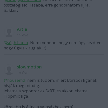
összefoglaló írásába, erre gondolhatom újra.
Bakker.
Artie
15 éve
@végh hanta
: Nem mondod, hogy nem úgy kezdted,
hogy úgyis kirúgják...:)
slowmotion
15 éve
@housemd
: nem is tudom, miért Borsodi ligának
hívják még mindig.
lehetne a szponzor az SzRT, és akkor lehetne
Tippmix liga.
közelebb is állna a valósághoz, nem?