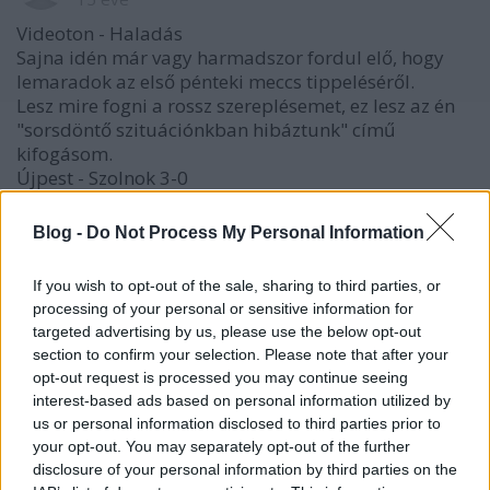
Videoton - Haladás
Sajna idén már vagy harmadszor fordul elő, hogy
lemaradok az első pénteki meccs tippeléséről.
Lesz mire fogni a rossz szereplésemet, ez lesz az én
"sorsdöntő szituációnkban hibáztunk" című
kifogásom.
Újpest - Szolnok 3-0
Siófok - Debrecen 0-2
Győri ETO - Zalaegerszeg 2-1
Blog -
Do Not Process My Personal Information
Honvéd - Pápa 3-1
Kecskemét - Paks 3-1
If you wish to opt-out of the sale, sharing to third parties, or
MTK - Rákóczi 1-1
processing of your personal or sensitive information for
Vasas - Ferencváros 2-2
targeted advertising by us, please use the below opt-out
section to confirm your selection. Please note that after your
opt-out request is processed you may continue seeing
interest-based ads based on personal information utilized by
housemd
us or personal information disclosed to third parties prior to
15 éve
your opt-out. You may separately opt-out of the further
nem szoktam én annyira dolgozni, hogy lemaradjak
disclosure of your personal information by third parties on the