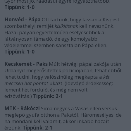
Győr most jó, ráadásul egyre fogyaszthatóbb.
Tippünk: 1-0
Honvéd - Pápa
Ott tartunk, hogy lassan a Kispest
szombathelyi remijét
kisiklásnak
kell neveznünk.
Hazai pályán egyértelműen esélyesebbek a
látványosan támadó, de egy komolyabb
védelemmel szemben sansztalan Pápa ellen.
Tippünk: 1-0
Kecskemét - Paks
Múlt hétvégi pápai zakója után
Urbányit megerősítették pozíciójában, tehát ebből
lehet tudni, hogy valószínűleg megkapta a
két
meccsen hat pontot
ukázt.
(Idevágó érdekesség:
lement hét forduló, és még nem volt
edzőváltás.)
Tippünk: 2-1
MTK - Rákócz
i
Sima négyes a Vasas ellen versus
meglepő gyufa otthon a Pakstól. Háromesélyes, de
ha mondani kell valamit, akkor inkább hazait
érzünk.
Tippünk: 2-1