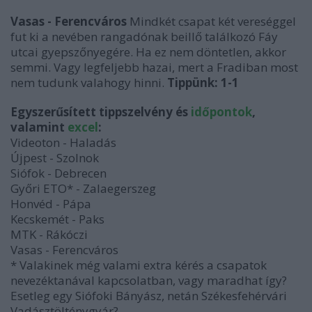
Vasas - Ferencváros
Mindkét csapat két vereséggel
fut ki a nevében rangadónak beillő találkozó Fáy
utcai gyepszőnyegére. Ha ez nem döntetlen, akkor
semmi. Vagy legfeljebb hazai, mert a Fradiban most
nem tudunk valahogy hinni.
Tippünk: 1-1
Egyszerűsített tippszelvény és
időpontok
,
valamint
excel
:
Videoton - Haladás
Újpest - Szolnok
Siófok - Debrecen
Győri ETO* - Zalaegerszeg
Honvéd - Pápa
Kecskemét - Paks
MTK - Rákóczi
Vasas - Ferencváros
* Valakinek még valami extra kérés a csapatok
nevezéktanával kapcsolatban, vagy maradhat így?
Esetleg egy Siófoki Bányász, netán Székesfehérvári
Vadásztölténygyár?