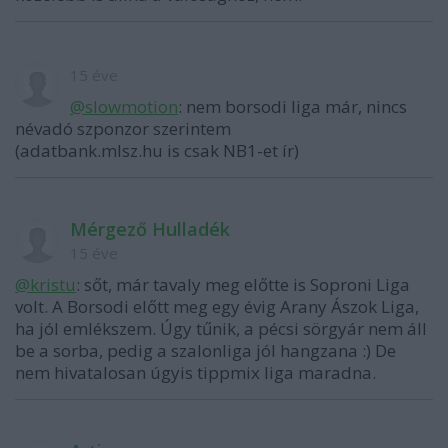
15 éve
@slowmotion
: nem borsodi liga már, nincs
névadó szponzor szerintem
(adatbank.mlsz.hu is csak NB1-et ír)
Mérgező Hulladék
15 éve
@kristu
: sőt, már tavaly meg előtte is Soproni Liga
volt. A Borsodi előtt meg egy évig Arany Ászok Liga,
ha jól emlékszem. Úgy tűnik, a pécsi sörgyár nem áll
be a sorba, pedig a szalonliga jól hangzana :) De
nem hivatalosan úgyis tippmix liga maradna.