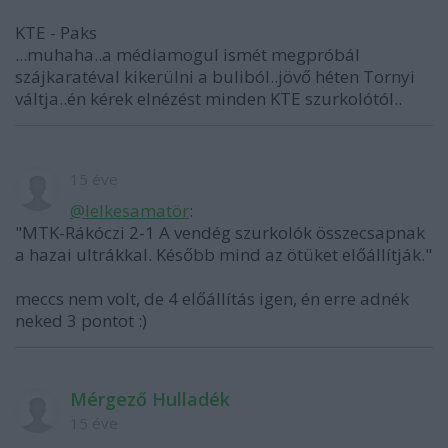
KTE - Paks
...muhaha..a médiamogul ismét megpróbál
szájkaratéval kikerülni a buliból..jövő héten Tornyi
váltja..én kérek elnézést minden KTE szurkolótól..
15 éve
@lelkesamatör
:
"MTK-Rákóczi 2-1 A vendég szurkolók összecsapnak
a hazai ultrákkal. Később mind az ötüket előállítják."
meccs nem volt, de 4 előállítás igen, én erre adnék
neked 3 pontot :)
Mérgező Hulladék
15 éve