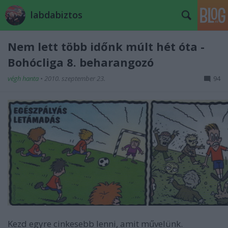
labdabiztos
Nem lett több időnk múlt hét óta -
Bohócliga 8. beharangozó
végh hanta
•
2010. szeptember 23.
94
Kezd egyre cinkesebb lenni, amit művelünk.