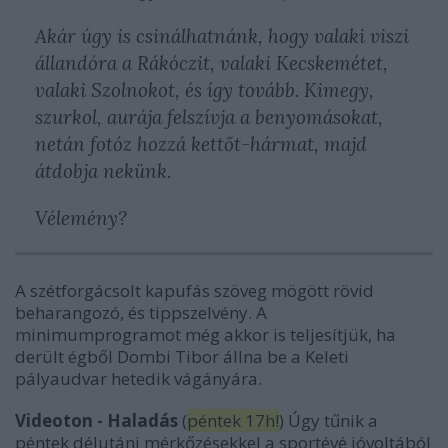
Akár úgy is csinálhatnánk, hogy valaki viszi
állandóra a Rákóczit, valaki Kecskemétet,
valaki Szolnokot, és így tovább. Kimegy,
szurkol, aurája felszívja a benyomásokat,
netán fotóz hozzá kettőt-hármat, majd
átdobja nekünk.
Vélemény?
A szétforgácsolt kapufás szöveg mögött rövid
beharangozó, és tippszelvény. A
minimumprogramot még akkor is teljesítjük, ha
derült égből Dombi Tibor állna be a Keleti
pályaudvar hetedik vágányára.
Videoton - Haladás
(
péntek 17h!
) Úgy tűnik a
péntek délutáni mérkőzésekkel a sportévé jóvoltából