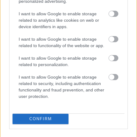
personalized advertising.
JESTER
I want to allow Google to enable storage
15 éve
related to analytics like cookies on web or
device identifiers in apps.
@végh hanta
: Ha megvettük egye kutya, megérte, a
kedvenc Honvédom akkor állt össze Tésztás Dottore-
I want to allow Google to enable storage
val az élen 1990 nyarán. :)
related to functionality of the website or app.
I want to allow Google to enable storage
related to personalization.
JESTER
15 éve
I want to allow Google to enable storage
nbcee: Ja és az összesítés szerintem 4:2 volt ide, nem
related to security, including authentication
3:2 mint a posztban, ugyanis úgy emlékszem
functionality and fraud prevention, and other
Barcikán nyertünk 3:2re, Kispesten meg 1 Pisont
user protection.
góllal 1:0-ra.
CONFIRM
JESTER
15 éve