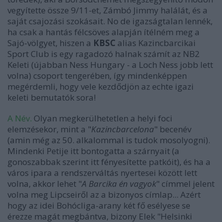
vegyítette össze 9/11-et, Zámbó Jimmy halálát, és a
saját csajozási szokásait. No de igazságtalan lennék,
ha csak a hantás félcsöves alapján ítélném meg a
Sajó-völgyet, hiszen a
KBSC
alias Kazincbarcikai
Sport Club is egy ragadozó halnak számít az NB2
Keleti (újabban Ness Hungary - a Loch Ness jobb lett
volna) csoport tengerében, így mindenképpen
megérdemli, hogy vele kezdődjön az echte igazi
keleti bemutatók sora!
A Név.
Olyan megkerülhetetlen a helyi foci
elemzésekor, mint a "
Kazincbarcelona
" becenév
(amin még az 50. alkalommal is tudok mosolyogni).
Mindenki Petije itt bontogatta a szárnyait (a
gonoszabbak szerint itt fényesítette patkóit), és ha a
város ipara a rendszerváltás nyertesei között lett
volna, akkor lehet "
A Barcika én vagyok
" címmel jelent
volna meg Lipcseiről az a bizonyos címlap... Azért
hogy az idei Bohócliga-arany két fő esélyese se
érezze magát megbántva, bizony Elek "Helsinki