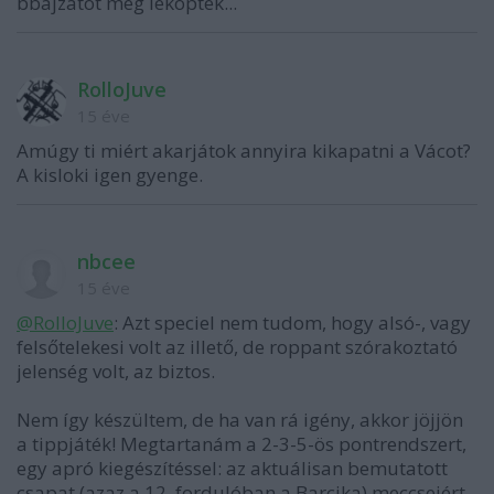
bbajzátot meg leköpték...
RolloJuve
15 éve
Amúgy ti miért akarjátok annyira kikapatni a Vácot?
A kisloki igen gyenge.
nbcee
15 éve
@RolloJuve
: Azt speciel nem tudom, hogy alsó-, vagy
felsőtelekesi volt az illető, de roppant szórakoztató
jelenség volt, az biztos.
Nem így készültem, de ha van rá igény, akkor jöjjön
a tippjáték! Megtartanám a 2-3-5-ös pontrendszert,
egy apró kiegészítéssel: az aktuálisan bemutatott
csapat (azaz a 12. fordulóban a Barcika) meccseiért