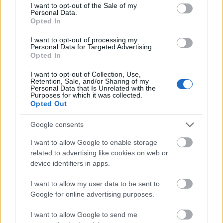
consent section.
I want to opt-out of the Sale of my
Personal Data.
Opted In
I want to opt-out of processing my
végh hanta
Personal Data for Targeted Advertising.
15 éve
Opted In
Máig képes vagyok elhinni, hogy a 'barcika játékosai
I want to opt-out of Collection, Use,
egyszerűen nem akartak feljutni a Honvéd ellen. Az
Retention, Sale, and/or Sharing of my
Personal Data that Is Unrelated with the
NB1-ben lett volna két győzelmük, az meg kevesebb
Purposes for which it was collected.
prémiumot fizet, mint egy húszsikeres második hely
Opted Out
az NB2-ben.
Vagy megvette a Honvéd, az sem kizárt :)
Google consents
I want to allow Google to enable storage
related to advertising like cookies on web or
Nuuk
device identifiers in apps.
15 éve
I want to allow my user data to be sent to
Mondjuk bennem csak most tudatosult egy szép
Google for online advertising purposes.
hagyomány: LP cimkéje :D
I want to allow Google to send me