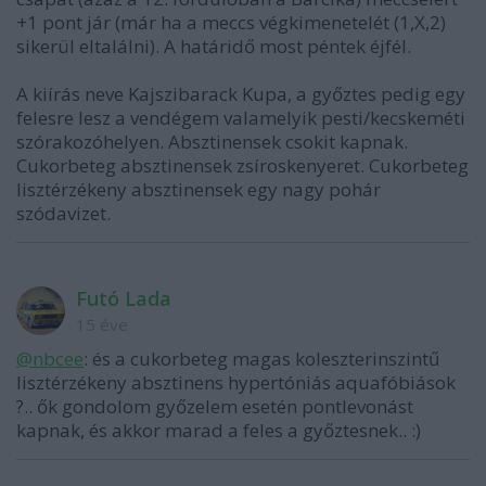
+1 pont jár (már ha a meccs végkimenetelét (1,X,2)
sikerül eltalálni). A határidő most péntek éjfél.
A kiírás neve Kajszibarack Kupa, a győztes pedig egy
felesre lesz a vendégem valamelyik pesti/kecskeméti
szórakozóhelyen. Absztinensek csokit kapnak.
Cukorbeteg absztinensek zsíroskenyeret. Cukorbeteg
lisztérzékeny absztinensek egy nagy pohár
szódavizet.
Futó Lada
15 éve
@nbcee
: és a cukorbeteg magas koleszterinszintű
lisztérzékeny absztinens hypertóniás aquafóbiások
?.. ők gondolom győzelem esetén pontlevonást
kapnak, és akkor marad a feles a győztesnek.. :)