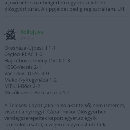
a jövő hétre már beígértem egy képzeletbeli
diósgyőri túrát. A tippjeidet pedig regisztráltam. Uff.
RolloJuve
15 éve
Orosháza-Újpest II 1-1
Cegléd-REAC 1-0
Hajdúböszörmény-DVTK 0-3
KBSC-Vecsés 2-1
Vác-DVSC-DEAC 4-0
Makó-Nyíregyháza 1-2
MTK II-Bőcs 2-2
Mezőkövesd-Békéscsaba 1-1
A Telekesi Cápát (akár alsó akár felső) nem ismerem,
viszont a nyíregyi "Cápa" mikor Diósgyőrben
vendégszerepeltek kapott egyet az egyik
szurkolótársától, a végén is egymást ütötték,