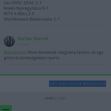
Vác-DVSC-DEAC 2-1
Makó-Nyíregyháza 0-1
MTK II-Bőcs 2-0
Mezőkövesd-Békéscsaba 2-1
Stefan Derrick
15 éve
@RolloJuve
: Most kezdenek magukra találni, és egy
gólos különbségekkel nyerni.
SÜTI BEÁLLÍTÁSOK MÓDOSÍTÁSA
mobil
|
teljes