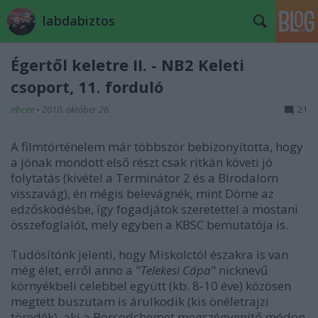
labdabiztos
Égertől keletre II. - NB2 Keleti
csoport, 11. forduló
nbcee
•
2010. október 26.
21
A filmtörténelem már többször bebizonyította, hogy
a jónak mondott első részt csak ritkán követi jó
folytatás (kivétel a Terminátor 2 és a Birodalom
visszavág), én mégis belevágnék, mint Döme az
edzősködésbe, így fogadjátok szeretettel a mostani
összefoglalót, mely egyben a KBSC bemutatója is.
Tudósítónk jelenti, hogy Miskolctól északra is van
még élet, erről anno a "
Telekesi Cápa
" nicknevű
környékbeli celebbel együtt (kb. 8-10 éve) közösen
megtett buszutam is árulkodik (kis önéletrajzi
töredék), aki a Borsodchemet megszégyenítő módon