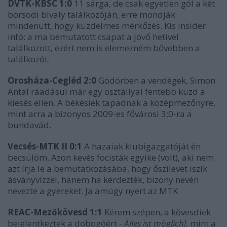
DVTK-KBSC 1:0
11 sárga, de csak egyetlen gól a két
borsodi bivaly találkozóján, erre mondják
mindenütt, hogy küzdelmes mérkőzés. Kis insider
infó: a ma bemutatott csapat a jövő hetivel
találkozott, ezért nem is elemezném bővebben a
találkozót.
Orosháza-Cegléd 2:0
Gödörben a vendégek, Simon
Antal ráadásul már egy osztállyal fentebb küzd a
kiesés ellen. A békésiek tapadnak a középmezőnyre,
mint arra a bizonyos 2009-es fővárosi 3:0-ra a
bundavád.
Vecsés-MTK II 0:1
A hazaiak klubigazgatóját én
becsülöm. Azon kevés focisták egyike (volt), aki nem
azt írja le a bemutatkozásába, hogy őszilevet iszik
ásványvízzel, hanem ha kérdezték, bizony nevén
nevezte a gyereket. Ja amúgy nyert az MTK.
REAC-Mezőkövesd 1:1
Kérem szépen, a kövesdiek
bejelentkeztek a dobogóért -
Alles ist möglich!
,
mint a