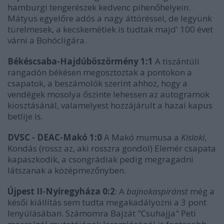
hamburgi tengerészek kedvenc pihenőhelyein.
Mátyus egyelőre adós a nagy áttöréssel, de legyünk
türelmesek, a kecskemétiek is tudtak majd' 100 évet
várni a Bohócligára.
Békéscsaba-Hajdúböszörmény 1:1
A tiszántúli
rangadón békésen megosztoztak a pontokon a
csapatok, a beszámolók szerint ahhoz, hogy a
vendégek mosolya őszinte lehessen az autogramok
kiosztásánál, valamelyest hozzájárult a hazai kapus
betlije is.
DVSC - DEAC-Makó 1:0
A Makó mumusa a
Kisloki
,
Kondás (rossz az, aki rosszra gondol) Elemér csapata
kapaszkodik, a csongrádiak pedig megragadni
látszanak a középmezőnyben.
Újpest II-Nyíregyháza 0:2
: A
bajnokaspiránst
még a
késői kiállítás sem tudta megakadályozni a 3 pont
lenyúlásában. Számomra Bajzát "Csuhajja" Peti