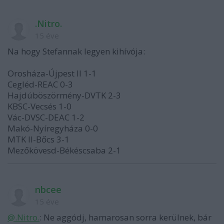
.Nitro.
15 éve
Na hogy Stefannak legyen kihívója:
Orosháza-Újpest II 1-1
Cegléd-REAC 0-3
Hajdúböszörmény-DVTK 2-3
KBSC-Vecsés 1-0
Vác-DVSC-DEAC 1-2
Makó-Nyíregyháza 0-0
MTK II-Bőcs 3-1
Mezőkövesd-Békéscsaba 2-1
nbcee
15 éve
@.Nitro.
: Ne aggódj, hamarosan sorra kerülnek, bár