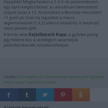
tippjáték! Megtartanám a 2-3-5-ös pontrendszert,
egy apró kiegészítéssel: az aktuálisan bemutatott
csapat (azaz a 12. fordulóban a Barcika) meccseiért
+1 pont jár (már ha legalább a meccs
végkimenetelét (1,X,2) sikerül eltalálni). A határidő
most péntek éjfél.
A kiírás neve
Kajszibarack Kupa
, a győztes pedig
egy felesre lesz a vendégem valamelyik
pesti/kecskeméti szórakozóhelyen.
Címkék:
összefoglaló
nb2
kazincbarcika
tippmix peti
tippjáték
keleti csoport
kajszibarack kupa
Ajánlott bejegyzések: