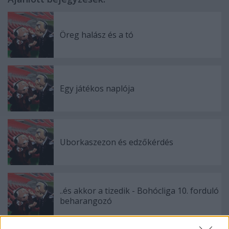
Öreg halász és a tó
Egy játékos naplója
Uborkaszezon és edzőkérdés
..és akkor a tizedik - Bohócliga 10. forduló
beharangozó