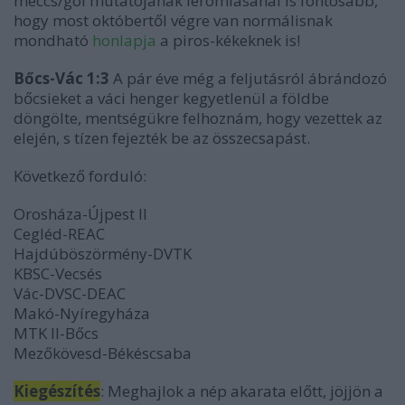
meccs/gól mutatójának leromlásánál is fontosabb,
hogy most októbertől végre van normálisnak
mondható
honlapja
a piros-kékeknek is!
Bőcs-Vác
1:3
A pár éve még a feljutásról ábrándozó
bőcsieket a váci henger kegyetlenül a földbe
döngölte, mentségükre felhoznám, hogy vezettek az
elején, s tízen fejezték be az összecsapást.
Következő forduló:
Orosháza-Újpest II
Cegléd-REAC
Hajdúböszörmény-DVTK
KBSC-Vecsés
Vác-DVSC-DEAC
Makó-Nyíregyháza
MTK II-Bőcs
Mezőkövesd-Békéscsaba
Kiegészítés
: Meghajlok a nép akarata előtt, jöjjön a