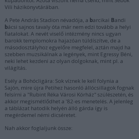
kupadöntőt. Azóta viszont néma csend, mint Sebők
Vili házikönyvtárában.
A Pete András Stadion névadója, a
b
arcikai
B
andi
b
ácsi sajnos tavaly óta már nem edzi tovább a helyi
fiatalokat. A nevét viselő intézmény nincs ugyan
barokk templomokra hajazóan túldíszítve, de a
másodosztályhoz egyelőre megfelel, aztán majd ha
szebben muzsikálnak a legények, mint Egressy Béni,
neki lehet kezdeni az olyan dolgoknak, mint pl. a
világítás.
Esély a Bohócligára: Sok víznek le kell folynia a
Sajón, mire újra Petihez hasonló állócsillagok fognak
felsírni a "Rubint Réka Városi Kórház" szülészetén, és
akkor megismétlődhet a '82-es menetelés. A jelenleg
a táblázat hatodik helyén álló gárda így is
megérdemel némi dicséretet.
Nah akkor foglaljunk össze: