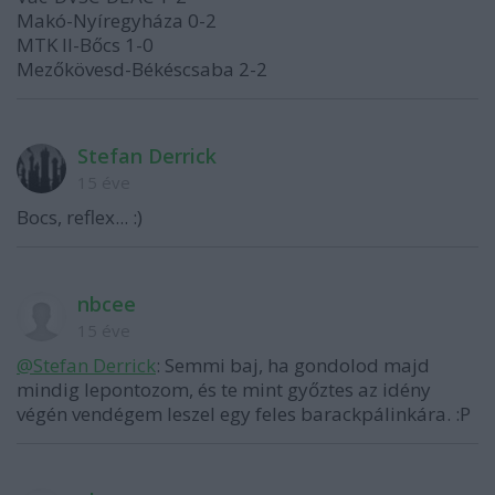
Makó-Nyíregyháza 0-2
MTK II-Bőcs 1-0
Mezőkövesd-Békéscsaba 2-2
Stefan Derrick
15 éve
Bocs, reflex... :)
nbcee
15 éve
@Stefan Derrick
: Semmi baj, ha gondolod majd
mindig lepontozom, és te mint győztes az idény
végén vendégem leszel egy feles barackpálinkára. :P