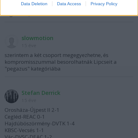
Data Deletion
Data Access
Privacy Policy
tévedtem, mea culpa, tényleg 3:2 volt. JESTER sem a
régi már :(
slowmotion
15 éve
szerintem a két csoport megegyezhetne, és
kompromisszummal besorolhatnák Lipcseit a
"pegazus" kategóriába
Stefan Derrick
15 éve
Orosháza-Újpest II 2-1
Cegléd-REAC 0-1
Hajdúböszörmény-DVTK 1-4
KBSC-Vecsés 1-1
Vác-DVSC-DEAC 1-2