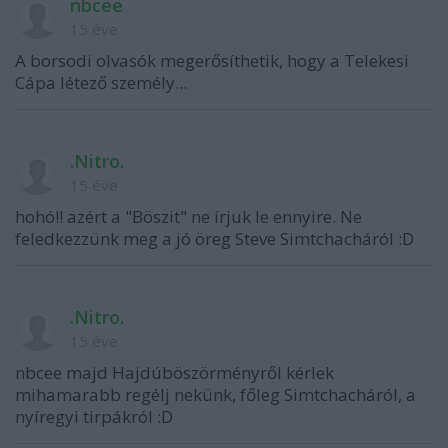
nbcee
15 éve
A borsodi olvasók megerősíthetik, hogy a Telekesi
Cápa létező személy...
.Nitro.
15 éve
hohó!! azért a "Böszit" ne írjuk le ennyire. Ne
feledkezzünk meg a jó öreg Steve Simtchacháról :D
.Nitro.
15 éve
nbcee majd Hajdúböszörményről kérlek
mihamarabb regélj nekünk, főleg Simtchacháról, a
nyíregyi tirpákról :D