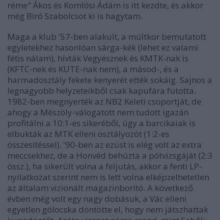
réme" Ákos és Komlósi Ádám is itt kezdte, és akkor
még Bíró Szabolcsot ki is hagytam.
Maga a klub '57-ben alakult, a múltkor bemutatott
egyletekhez hasonlóan sárga-kék (lehet ez valami
fétis nálam), hívták Vegyésznek és KMTK-nak is
(KFTC-nek és KUTE-nak nem), a másod-, és a
harmadosztály fekete kenyerét ették sokáig. Sajnos a
legnagyobb helyzeteikből csak kapufára futotta.
1982-ben megnyerték az NB2 Keleti csoportját, de
ahogy a Mészöly-válogatott nem tudott igazán
profitálni a 10:1-es sikeréből, úgy a barcikaiak is
elbukták az MTK elleni osztályozót (1:2-es
összesítéssel). '90-ben az ezüst is elég volt az extra
meccsekhez, de a Honvéd behúzta a pótvizsgáját (2:3
össz.), ha sikerült volna a feljutás, akkor a fenti LP-
nyilatkozat szerint nem is lett volna elképzelhetetlen
az általam vizionált magazinborító. A következő
évben még volt egy nagy dobásuk, a Vác elleni
egyetlen gólocska döntötte el, hogy nem játszhattak