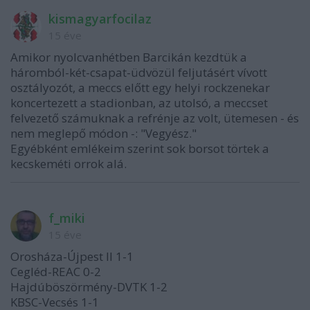
kismagyarfocilaz
15 éve
Amikor nyolcvanhétben Barcikán kezdtük a
háromból-két-csapat-üdvözül feljutásért vívott
osztályozót, a meccs előtt egy helyi rockzenekar
koncertezett a stadionban, az utolsó, a meccset
felvezető számuknak a refrénje az volt, ütemesen - és
nem meglepő módon -: "Vegyész."
Egyébként emlékeim szerint sok borsot törtek a
kecskeméti orrok alá.
f_miki
15 éve
Orosháza-Újpest II 1-1
Cegléd-REAC 0-2
Hajdúböszörmény-DVTK 1-2
KBSC-Vecsés 1-1