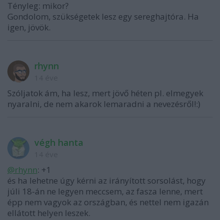
Tényleg: mikor?
Gondolom, szükségetek lesz egy sereghajtóra. Ha
igen, jövök.
rhynn
14 éve
Szóljatok ám, ha lesz, mert jövő héten pl. elmegyek
nyaralni, de nem akarok lemaradni a nevezésről!:)
végh hanta
14 éve
@rhynn
: +1
és ha lehetne úgy kérni az irányított sorsolást, hogy
júli 18-án ne legyen meccsem, az fasza lenne, mert
épp nem vagyok az országban, és nettel nem igazán
ellátott helyen leszek.