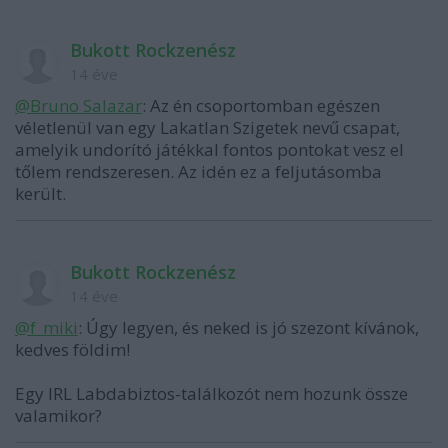
Bukott Rockzenész
14 éve
@Bruno Salazar
: Az én csoportomban egészen
véletlenül van egy Lakatlan Szigetek nevű csapat,
amelyik undorító játékkal fontos pontokat vesz el
tőlem rendszeresen. Az idén ez a feljutásomba
került.
Bukott Rockzenész
14 éve
@f_miki
: Úgy legyen, és neked is jó szezont kívánok,
kedves földim!
Egy IRL Labdabiztos-találkozót nem hozunk össze
valamikor?