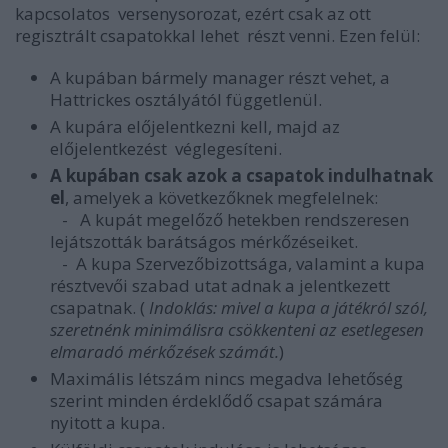
kapcsolatos versenysorozat, ezért csak az ott
regisztrált csapatokkal lehet részt venni. Ezen felül:
A kupában bármely manager részt vehet, a
Hattrickes osztályától függetlenül.
A kupára előjelentkezni kell, majd az
előjelentkezést véglegesíteni.
A kupában csak azok a csapatok indulhatnak
el
, amelyek a következőknek megfelelnek:
-
A kupát megelőző hetekben rendszeresen
lejátszották barátságos mérkőzéseiket.
- A kupa Szervezőbizottsága, valamint a kupa
résztvevői szabad utat adnak a jelentkezett
csapatnak. (
Indoklás: mivel a kupa a játékról szól,
szeretnénk minimálisra csökkenteni az esetlegesen
elmaradó mérkőzések számát.
)
Maximális létszám nincs megadva lehetőség
szerint minden érdeklődő csapat számára
nyitott a kupa.