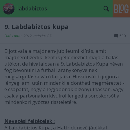
labdabiztos
9. Labdabiztos kupa
Futó Lada
•
2012. március 07.
530
Eljött vala a majdnem-jubileumi kiírás, amit
majdnemtizedik -ként is jellemezhet majd a hálás
utókor, de hivatalosan a 9. Labdabiztos Kupa néven
fog bevonulni a futball aranykönyveinek
megsárgulásra váró lapjaira. Hovatovább jöjjön a
lényeg, ami után mindenki eldöntheti megméretteti-
e csapatát, hogy a legjobbnak bizonyulhasson, vagy
csak a partvonalon kívülről lengeti a söröskorsót a
mindenkori győztes tiszteletére.
Nevezési feltételek :
A Labdabiztos Kupa, a Hattrick nevű játékkal