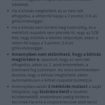
lekötését.
Ha a kihívás megtörtént, és az nem lett
elfogadva, a vétlen fél kapja a 3 pontot, 3-0-ás
gólkülönbséggel.
Ha a kihívás nem történt meg határidőig, és a
mérkőző csapatok nem jelezték itt, vagy az SZB
felé, hogy kitolták a lekötés időpontját, akkor a
vétlen fél kapja a 3 pontot, 3-0-ás
gólkülönbséggel.
Amennyiben nem eldönthető, hogy a kihívás
megtörtént-e
, valamint, hogy az nem lett
elfogadva, akkor az 2. pont értelmében, a
komment fog számítani. Ha nincs kommentben
közölve, hogy a kihívás megtörtént, akkor
automatikusan a kihívó csapatot büntetjük.
Amennyiben valaki
3 mérkőzés mulaszt
a saját
hibájából, úgy
kizárásra kerül
a további
küzdelmekből, eredményei pedig törlésre
kerülnek.Ha erre a csoportmeccsek alatt kerül