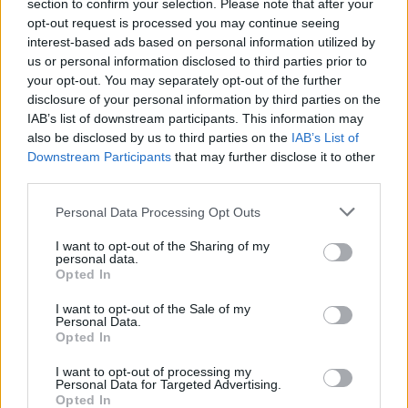
tud mérkőzést lekötni akár más szabadnapos
section to confirm your selection. Please note that after your
csapattal, akár kupán kívül is.)
opt-out request is processed you may continue seeing
interest-based ads based on personal information utilized by
Fontos célunk továbbá a közösség-építés, ezért
us or personal information disclosed to third parties prior to
a poszthoz bátran lehet hozzászólni,
your opt-out. You may separately opt-out of the further
kommentelni, tudósítást- elemzést írni.
disclosure of your personal information by third parties on the
A játék állását (sorsolás, csoport-állás)
IAB’s list of downstream participants. This information may
egy
dedikált google docs táblázatban
fogjuk
also be disclosed by us to third parties on the
IAB’s List of
követni, amit fordulónként frissítünk. (A táblázat
Downstream Participants
that may further disclose it to other
ezen poszt végén is megtekinthető lesz).
third parties.
Please note that this website/app uses one or more Google
Personal Data Processing Opt Outs
services and may gather and store information including but
Előnevezés lezárult
not limited to your visit or usage behaviour. You may click to
I want to opt-out of the Sharing of my
personal data.
grant or deny consent to Google and its third-party tags to
Opted In
Sorsolás :
use your data for below specified purposes in below Google
consent section.
I want to opt-out of the Sale of my
Personal Data.
Opted In
I want to opt-out of processing my
Personal Data for Targeted Advertising.
Opted In