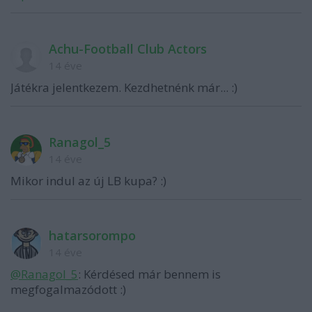
Achu-Football Club Actors
14 éve
Játékra jelentkezem. Kezdhetnénk már... :)
Ranagol_5
14 éve
Mikor indul az új LB kupa? :)
hatarsorompo
14 éve
@Ranagol_5
: Kérdésed már bennem is
megfogalmazódott :)