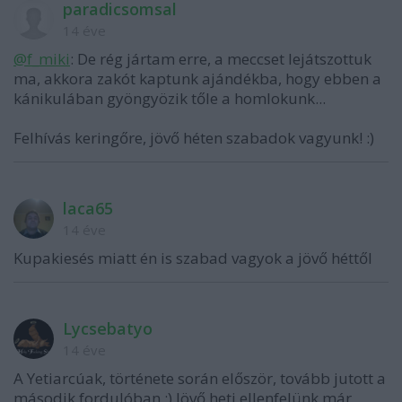
paradicsomsal
14 éve
@f_miki
: De rég jártam erre, a meccset lejátszottuk
ma, akkora zakót kaptunk ajándékba, hogy ebben a
kánikulában gyöngyözik tőle a homlokunk...
Felhívás keringőre, jövő héten szabadok vagyunk! :)
laca65
14 éve
Kupakiesés miatt én is szabad vagyok a jövő héttől
Lycsebatyo
14 éve
A Yetiarcúak, története során először, tovább jutott a
második fordulóban :) Jövő heti ellenfelünk már