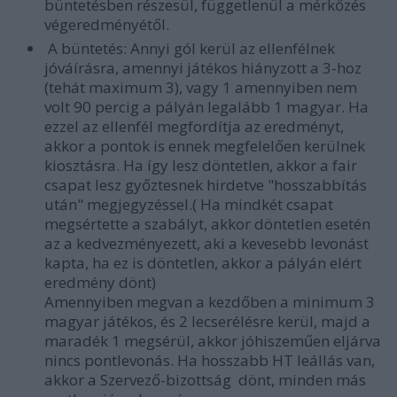
büntetésben részesül, függetlenül a mérkőzés
végeredményétől.
A büntetés: Annyi gól kerül az ellenfélnek
jóváírásra, amennyi játékos hiányzott a 3-hoz
(tehát maximum 3), vagy 1 amennyiben nem
volt 90 percig a pályán legalább 1 magyar. Ha
ezzel az ellenfél megfordítja az eredményt,
akkor a pontok is ennek megfelelően kerülnek
kiosztásra. Ha így lesz döntetlen, akkor a fair
csapat lesz győztesnek hirdetve "hosszabbítás
után" megjegyzéssel.( Ha mindkét csapat
megsértette a szabályt, akkor döntetlen esetén
az a kedvezményezett, aki a kevesebb levonást
kapta, ha ez is döntetlen, akkor a pályán elért
eredmény dönt)
Amennyiben megvan a kezdőben a minimum 3
magyar játékos, és 2 lecserélésre kerül, majd a
maradék 1 megsérül, akkor jóhiszeműen eljárva
nincs pontlevonás. Ha hosszabb HT leállás van,
akkor a Szervező-bizottság dönt, minden más