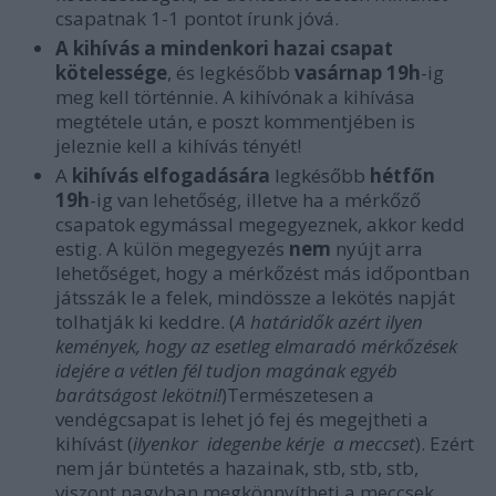
csapatnak 1-1 pontot írunk jóvá.
A kihívás a mindenkori hazai csapat
kötelessége
, és legkésőbb
vasárnap 19h
-ig
meg kell történnie. A kihívónak a kihívása
megtétele után, e poszt kommentjében is
jeleznie kell a kihívás tényét!
A
kihívás elfogadására
legkésőbb
hétfőn
19h
-ig van lehetőség, illetve ha a mérkőző
csapatok egymással megegyeznek, akkor kedd
estig. A külön megegyezés
nem
nyújt arra
lehetőséget, hogy a mérkőzést más időpontban
játsszák le a felek, mindössze a lekötés napját
tolhatják ki keddre. (
A határidők azért ilyen
kemények, hogy az esetleg elmaradó mérkőzések
idejére a vétlen fél tudjon magának egyéb
barátságost lekötni!
)Természetesen a
vendégcsapat is lehet jó fej és megejtheti a
kihívást (
ilyenkor idegenbe kérje a meccset
). Ezért
nem jár büntetés a hazainak, stb, stb, stb,
viszont nagyban megkönnyítheti a meccsek