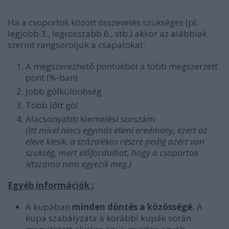
Ha a csoportok között összevetés szükséges (pl.
legjobb 3., legrosszabb 6., stb.) akkor az alábbiak
szerint rangsoroljuk a csapatokat:
A megszerezhető pontokból a több megszerzett
pont (%-ban)
Jobb gólkülönbség
Több lőtt gól
Alacsonyabb kiemelési sorszám
(Itt mivel nincs egymás elleni eredmény, ezért az
eleve kiesik, a százalékos részre pedig azért van
szükség, mert előfordulhat, hogy a csoportok
létszáma nem egyezik meg.)
Egyéb információk :
A kupában
minden döntés a közösség
é.
A
kupa szabályzata a korábbi kupák során