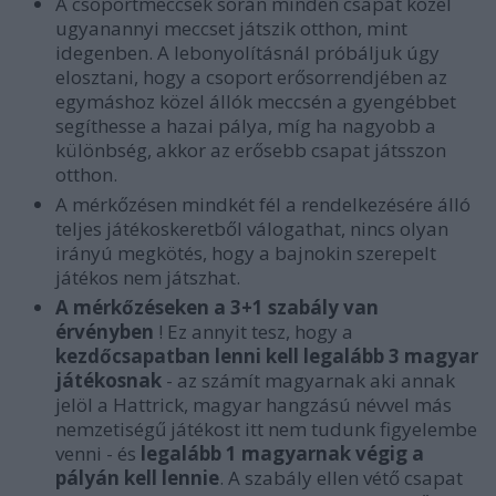
A csoportmeccsek során minden csapat közel
ugyanannyi meccset játszik otthon, mint
idegenben. A lebonyolításnál próbáljuk úgy
elosztani, hogy a csoport erősorrendjében az
egymáshoz közel állók meccsén a gyengébbet
segíthesse a hazai pálya, míg ha nagyobb a
különbség, akkor az erősebb csapat játsszon
otthon.
A mérkőzésen mindkét fél a rendelkezésére álló
teljes játékoskeretből válogathat, nincs olyan
irányú megkötés, hogy a bajnokin szerepelt
játékos nem játszhat.
A mérkőzéseken a 3+1 szabály van
érvényben
! Ez annyit tesz, hogy a
kezdőcsapatban lenni kell legalább 3 magyar
játékosnak
- az számít magyarnak aki annak
jelöl a Hattrick, magyar hangzású névvel más
nemzetiségű játékost itt nem tudunk figyelembe
venni - és
legalább 1 magyarnak végig a
pályán kell lennie
. A szabály ellen vétő csapat