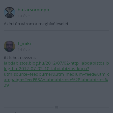
hatarsorompo
14 éve
Azért én várom a meghívólevelet
f_miki
14 éve
itt lehet nevezni:
labdabiztos.blog.hu/2012/07/02/http_labdabiztos_b
log_hu_2012_07_02_10_labdabiztos_kupa?
utm_source=feedburner&utm_medium=feed&utm_c
ampaign=Feed%3A+labdabiztos+%28labdabiztos%
29