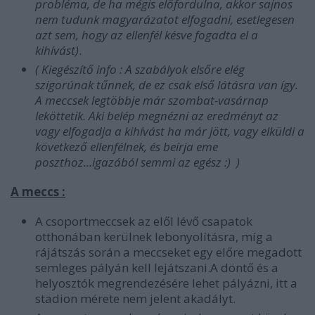
probléma, de ha mégis előfordulna, akkor sajnos
nem tudunk magyarázatot elfogadni, esetlegesen
azt sem, hogy az ellenfél késve fogadta el a
kihívást)
.
( Kiegészítő info : A szabályok elsőre elég
szigorúnak tűnnek, de ez csak első látásra van így.
A meccsek legtöbbje már szombat-vasárnap
leköttetik. Aki belép megnézni az eredményt az
vagy elfogadja a kihívást ha már jött, vagy elküldi a
következő ellenfélnek, és beírja eme
poszthoz...igazából semmi az egész :) )
A meccs :
A csoportmeccsek az elől lévő csapatok
otthonában kerülnek lebonyolításra, míg a
rájátszás során a meccseket egy előre megadott
semleges pályán kell lejátszani.A döntő és a
helyosztók megrendezésére lehet pályázni, itt a
stadion mérete nem jelent akadályt.