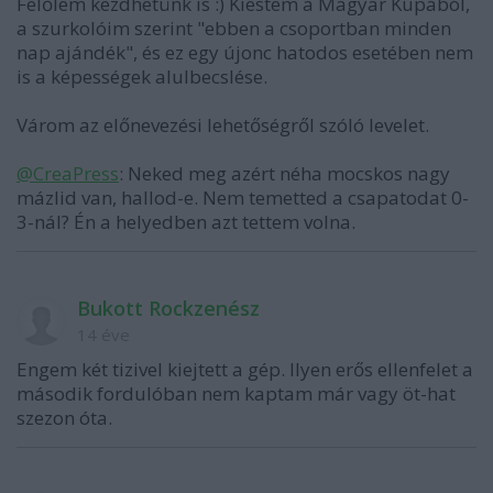
Felőlem kezdhetünk is :) Kiestem a Magyar Kupából,
a szurkolóim szerint "ebben a csoportban minden
nap ajándék", és ez egy újonc hatodos esetében nem
is a képességek alulbecslése.
Várom az előnevezési lehetőségről szóló levelet.
@CreaPress
: Neked meg azért néha mocskos nagy
mázlid van, hallod-e. Nem temetted a csapatodat 0-
3-nál? Én a helyedben azt tettem volna.
Bukott Rockzenész
14 éve
Engem két tizivel kiejtett a gép. Ilyen erős ellenfelet a
második fordulóban nem kaptam már vagy öt-hat
szezon óta.