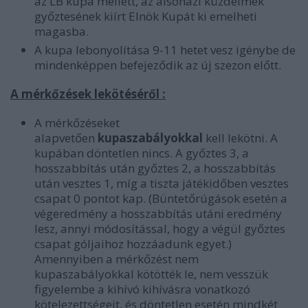
az LB kupa mellett, az alsóházi küzdelmek
győztesének kiírt Elnök Kupát ki emelheti
magasba.
A kupa lebonyolítása 9-11 hetet vesz igénybe de
mindenképpen befejeződik az új szezon előtt.
A mérkőzések lekötéséről :
A mérkőzéseket
alapvetően
kupaszabályokkal
kell lekötni. A
kupában döntetlen nincs. A győztes 3, a
hosszabbítás után győztes 2, a hosszabbítás
után vesztes 1, míg a tiszta játékidőben vesztes
csapat 0 pontot kap. (Büntetőrúgások esetén a
végeredmény a hosszabbítás utáni eredmény
lesz, annyi módosítással, hogy a végül győztes
csapat góljaihoz hozzáadunk egyet.)
Amennyiben a mérkőzést nem
kupaszabályokkal kötötték le, nem vesszük
figyelembe a kihívó kihívásra vonatkozó
kötelezettségeit, és döntetlen esetén mindkét