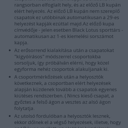
rangsorban elfoglalt hely, és az előző LB kupán
elért helyezés. Az előző LB kupán nem szereplő
csapatok ez utóbbinak automatikusan a 29-es
helyezést kapják ezúttal majd.Az előző kupa
címvédője - jelen esetben Black Lotus sporttárs -
automatikusan az 1-es kiemelési sorszámot
kapja.
Az erősorrend kialakítása után a csapatokat
"kígyóírásos" módszerrel csoportokba
sorsoljuk, így próbálván elérni, hogy közel
egyforma nehéz csoportok alakuljanak ki.
A csoportmérkőzések után a helyosztók
következnek, a csoportban elért helyezések
alapján küzdenek tovább a csapatok egyenes
kiütéses rendszerben. ( Nincs kieső csapat, a
győztes a felső ágon a vesztes az alsó ágon
folytatja.
Az utolsó fordulóban a helyosztók lesznek,
ekkor dőlnek el a végső helyezések, illetve, hogy