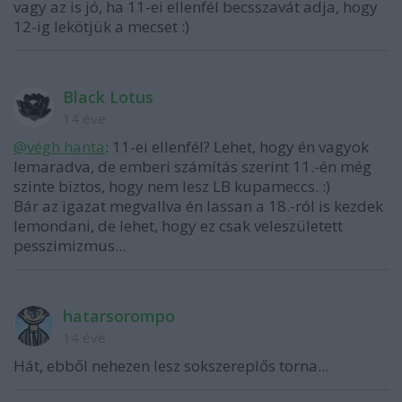
vagy az is jó, ha 11-ei ellenfél becsszavát adja, hogy
12-ig lekötjük a mecset :)
Black Lotus
14 éve
@végh hanta
: 11-ei ellenfél? Lehet, hogy én vagyok
lemaradva, de emberi számítás szerint 11.-én még
szinte biztos, hogy nem lesz LB kupameccs. :)
Bár az igazat megvallva én lassan a 18.-ról is kezdek
lemondani, de lehet, hogy ez csak veleszületett
pesszimizmus...
hatarsorompo
14 éve
Hát, ebből nehezen lesz sokszereplős torna...