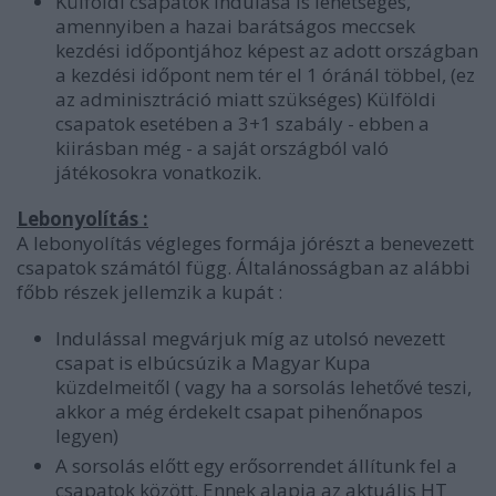
Külföldi csapatok indulása is lehetséges,
amennyiben a hazai barátságos meccsek
kezdési időpontjához képest az adott országban
a kezdési időpont nem tér el 1 óránál többel, (ez
az adminisztráció miatt szükséges) Külföldi
csapatok esetében a 3+1 szabály - ebben a
kiirásban még - a saját országból való
játékosokra vonatkozik.
Lebonyolítás :
A lebonyolítás végleges formája jórészt a benevezett
csapatok számától függ. Általánosságban az alábbi
főbb részek jellemzik a kupát :
Indulással megvárjuk míg az utolsó nevezett
csapat is elbúcsúzik a Magyar Kupa
küzdelmeitől ( vagy ha a sorsolás lehetővé teszi,
akkor a még érdekelt csapat pihenőnapos
legyen)
A sorsolás előtt egy erősorrendet állítunk fel a
csapatok között. Ennek alapja az aktuális HT