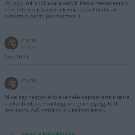
@f_miki
: mi is túl lazára vettük, klesta mester ennyit
mondott: ma is tanultunk vmit! szóval bárki, aki
elszúrta a kupát, jelentkezzen! :)
rhynn
14 éve
Lesz 10.?:)
rhynn
14 éve
Mivel egy nagyon erős ellenfelet kaptam erre a hétre,
s inkább edzek, mint hogy menjek még egy kört,
szerintem jövő héttől én is kihívható leszek.
gergo a kolyokkutya