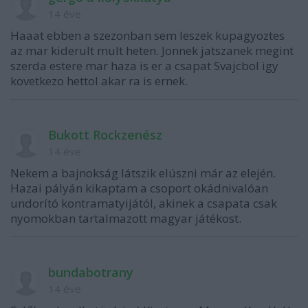
14 éve
Haaat ebben a szezonban sem leszek kupagyoztes
az mar kiderult mult heten. Jonnek jatszanek megint
szerda estere mar haza is er a csapat Svajcbol igy
kovetkezo hettol akar ra is ernek.
Bukott Rockzenész
14 éve
Nekem a bajnokság látszik elúszni már az elején.
Hazai pályán kikaptam a csoport okádnivalóan
undorító kontramatyijától, akinek a csapata csak
nyomokban tartalmazott magyar játékost.
bundabotrany
14 éve