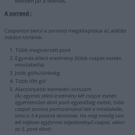
esetben jár a levonás.
A sorrend :
Csoporton belül a sorrend megállapítása az alábbi
módon történik:
Több megszerzett pont
Egymás elleni eredmény (több csapat esetén
minitabella)
Jobb gólkülönbség
Több lőtt gól
Alacsonyabb kiemelési sorszám
(Az egymás elleni eredmény két csapat esetén
egyértelműen dönt pont-egyenlőség esetén, több
csapat azonos pontszámánál kell a minitabella,
ahol a 3-4 pontok döntenek. Ha még mindig van
két teljesen egyforma teljesítményű csapat, akkor
az 5. pont dönt)