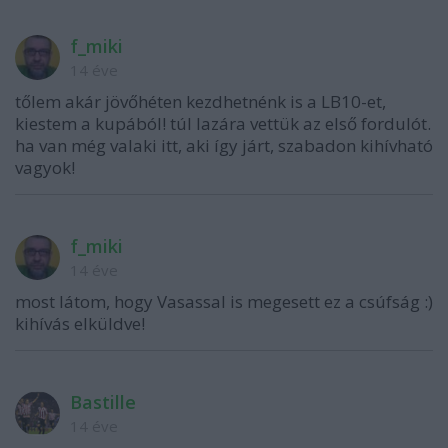
f_miki
14 éve
tőlem akár jövőhéten kezdhetnénk is a LB10-et,
kiestem a kupából! túl lazára vettük az első fordulót.
ha van még valaki itt, aki így járt, szabadon kihívható
vagyok!
f_miki
14 éve
most látom, hogy Vasassal is megesett ez a csúfság :)
kihívás elküldve!
Bastille
14 éve