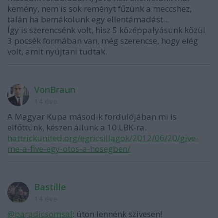
kemény, nem is sok reményt fűzünk a meccshez,
talán ha bemákolunk egy ellentámadást...
Így is szerencsénk volt, hisz 5 középpalyásunk közül
3 pocsék formában van, még szerencse, hogy elég
volt, amit nyújtani tudtak.
VonBraun
14 éve
A Magyar Kupa második fordulójában mi is
elfőttünk, készen állunk a 10.LBK-ra.
hattrickunited.org/egricsillagok/2012/06/20/give-
me-a-five-egy-otos-a-hosegben/
Bastille
14 éve
@paradicsomsal
: úton lennénk szívesen!