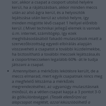
sor, akkor a csapat a csoport utolsó helyére
kerül, ha a rájátszásban, akkor minden meccs
után az alsó ágra kerül, és a helyosztók
lejátszása után kerül az utolsó helyre, így
minden mögötte lévő csapat 1 hellyel előrébb
kerül. ( Mivel technikai jellegű elemek is vannak
ú.m. internet, számítógép, így ezek
meghibásodásából fakadó mulasztások miatt a
szervezőbizottság egyedi elbírálás alapján
visszaveheti a csapatot a további küzdelmekbe,
ha biztosítható a további meccsek lejátszása,és
a csoportmeccseken legalább 60% -át le tudja
játszani a csapat.
Amennyiben a mérkőzés lekötésre került, de a
meccs elmarad, mert egyik csapatnak nincs meg
a megfelelő létszáma a mérkőzés
megrendezéséhez, az ugyanúgy mulasztásnak
minősül, és a vétlen csapat kapja a 3 pontot 3-0
ás gólkülönbséggel.
(Tessék ellenőrizni az
alapcsapat meglétét, azzal kiküszöbölhető a