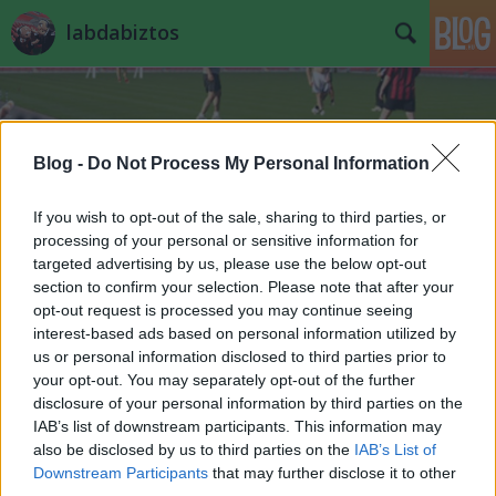
labdabiztos
Blog -
Do Not Process My Personal Information
If you wish to opt-out of the sale, sharing to third parties, or
processing of your personal or sensitive information for
Uborkaszezon és edzőkérdés
targeted advertising by us, please use the below opt-out
Futó Lada
•
2020. március 23.
3
section to confirm your selection. Please note that after your
opt-out request is processed you may continue seeing
interest-based ads based on personal information utilized by
Önkéntes házi száműzetésnek köszönhetően már
us or personal information disclosed to third parties prior to
sikerült megnézni a tévében a '86-as magyar-brazil
your opt-out. You may separately opt-out of the further
meccset, a Videoton UEFA-kupa meneteléséről
disclosure of your personal information by third parties on the
készült dokumentumfilmet, és keddre már be van
IAB’s list of downstream participants. This information may
jelölve az osztrák-magyar EB meccs ismétlése. Ha
also be disclosed by us to third parties on the
IAB’s List of
még sokáig tart a szünet, akkor valószínűleg a
Downstream Participants
that may further disclose it to other
Grashoppers…
third parties.