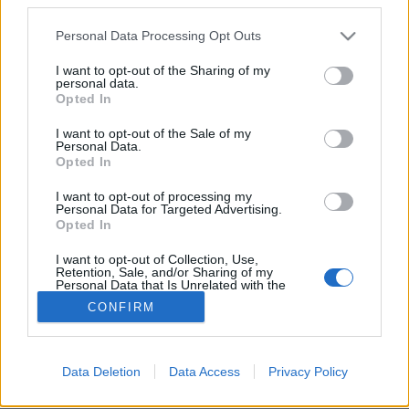
Please note that this website/app uses one or more Google
Personal Data Processing Opt Outs
Kongó....stadionok
services and may gather and store information including but
not limited to your visit or usage behaviour. You may click to
I want to opt-out of the Sharing of my
Futó Lada
•
2020. március 16.
2
personal data.
grant or deny consent to Google and its third-party tags to
Opted In
use your data for below specified purposes in below Google
" Kedves Labdabiztos olvasók, Honfitársaim, Tisztelt
consent section.
I want to opt-out of the Sale of my
hölgyeim és Uraim, Sanyi!Megcsináltuk! Mi
Personal Data.
magyarok arra szövetkeztünk, azt fogadtuk meg,
Opted In
hogy a hazai futballt végre sosem látott
I want to opt-out of processing my
színvonalra emeljük, és összefogásunk verejtékes
Personal Data for Targeted Advertising.
munkája ímhol eredményt hozott. Az elmúlt
Opted In
hétvégén minden felmérés…
I want to opt-out of Collection, Use,
Retention, Sale, and/or Sharing of my
Personal Data that Is Unrelated with the
Purposes for which it was collected.
CONFIRM
Opted Out
Google consents
Data Deletion
Data Access
Privacy Policy
I want to allow Google to enable storage
SÜTI BEÁLLÍTÁSOK MÓDOSÍTÁSA
related to advertising like cookies on web or