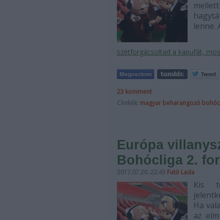
mellet
hagytá
lenne. 
szétforgácsoltad a kapufát, most
23
komment
Címkék:
magyar
beharangozó
bohóc
Európa villanysz
Bohócliga 2. fo
2017.07.20. 22:43
Futó Lada
Kis t
jelent
Ha vala
az elm