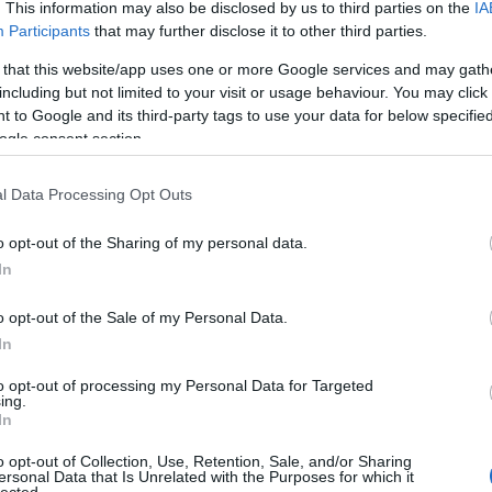
hívják a focimeccsen szurkoló szerzetest?- Szurkoló
. This information may also be disclosed by us to third parties on the
IA
- És ki a kedvenc játékosa?- Pap(p) Kristóf.Kicsit
Participants
that may further disclose it to other third parties.
sztunk a beharangozóval, ez van, ha a leendő
 that this website/app uses one or more Google services and may gath
 képes megfázni +36 fokos hőségben, és minden
including but not limited to your visit or usage behaviour. You may click 
foglalkozik, csak a posztírással nem. A poszt elején
Eg
 to Google and its third-party tags to use your data for below specifi
ndokolatlan…
ogle consent section.
Li
 akkor lődd be a kipattanót »
l Data Processing Opt Outs
Tetszik
0
o opt-out of the Sharing of my personal data.
In
mentverseny
tippjáték
o opt-out of the Sale of my Personal Data.
In
int József Attila - Bohócliga
to opt-out of processing my Personal Data for Targeted
ing.
rangozó
In
o opt-out of Collection, Use, Retention, Sale, and/or Sharing
égi fordulóban a Fradi és a Honvéd kivételével
ersonal Data that Is Unrelated with the Purposes for which it
lected.