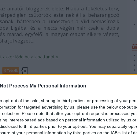
az amatőr bloggerek élete. Hiába a tökéletes terv,
árpediglen csütörtök este nekiáll a beharangozó
sának, háttérben a Junosztyon a Viid bemasírozik
ópa Ligába, és a meccs végén már csak a dupla
és marad, egyfelől a magyar csapat sikere végett,
l a jól végzett…
Li
 akkor lődd be a kipattanót »
Tetszik
0
Not Process My Personal Information
Ar
álogatott
bohócliga
to opt-out of the sale, sharing to third parties, or processing of your per
formation for targeted advertising by us, please use the below opt-out s
olókért - Bohócliga 6.
r selection. Please note that after your opt-out request is processed y
eing interest-based ads based on personal information utilized by us or
angozó
disclosed to third parties prior to your opt-out. You may separately opt-
losure of your personal information by third parties on the IAB’s list of