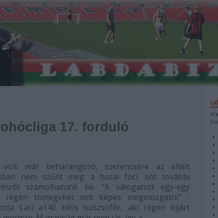
La
Ma
Do
Bohócliga 17. forduló
 volt már beharangozó, szerencsére az eltelt
kban nem szűnt meg a hazai foci, sőt további
résről számolhatunk be. "A válogatott egy-egy
e régen tömegeket volt képes megmozgatni" -
kozta Laci a140 kilós buszsofőr, aki régen kijárt
 meccsre. Manapság már nem jár, így a…