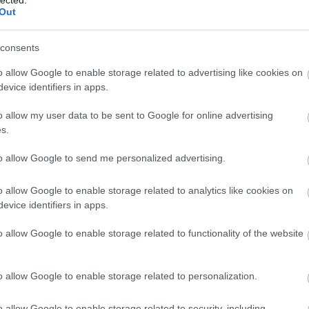
ki más idegenben játszik majd - ez annyi mint 10
Out
 - és ismét lesz párcserés meccs, csakúgy mint 2
val ezelőtt ; most a Loki megy Felcsútra, de a Vidivel
ik, cserében a Puskás nevével - és nem annak
consents
tményével -…
o allow Google to enable storage related to advertising like cookies on
evice identifiers in apps.
 akkor lődd be a kipattanót »
o allow my user data to be sent to Google for online advertising
s.
Tetszik
0
to allow Google to send me personalized advertising.
játék
o allow Google to enable storage related to analytics like cookies on
evice identifiers in apps.
lljanak? - Bohócliga 4.
o allow Google to enable storage related to functionality of the website
ngozó
o allow Google to enable storage related to personalization.
gyunk az NB1 szezonjának 1/11-ed részén, és már
2 csapat van versenyben a bajnoki címért. Öldöklő
o allow Google to enable storage related to security, including