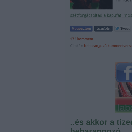
szétforgácsoltad a kapufát, most
173
komment
Címkék:
beharangozó
kommentvers
..és akkor a tiz
beharangozó