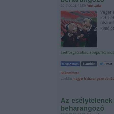
2017.09.21. 17:59
Futó Lada
Véget 
két he
távirat
kímélet
szétforgácsoltad a kapufát, most
88
komment
Címkék:
magyar
beharangozó
bohóc
Az esélytelenek
beharangozó