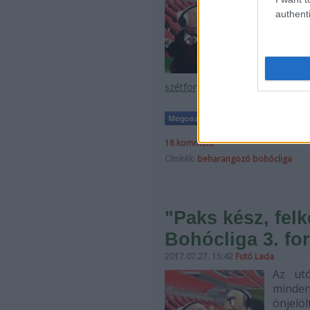
verejt
authenti
biztos
este é
ahogy 
szétforgácsoltad a kapufát, most
18
komment
Címkék:
beharangozó
bohócliga
"Paks kész, felk
Bohócliga 3. f
2017.07.27. 15:42
Futó Lada
Az utó
minden
önjelö