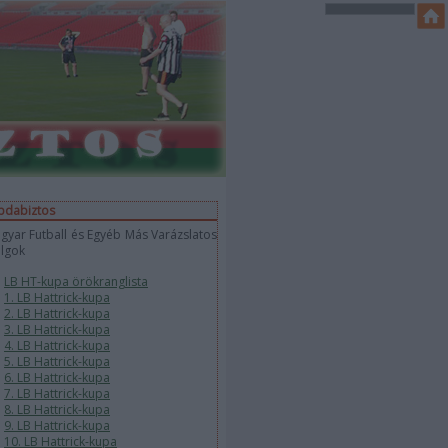
bdabiztos
gyar Futball és Egyéb Más Varázslatos
lgok
LB HT-kupa örökranglista
1. LB Hattrick-kupa
2. LB Hattrick-kupa
3. LB Hattrick-kupa
4. LB Hattrick-kupa
5. LB Hattrick-kupa
6. LB Hattrick-kupa
7. LB Hattrick-kupa
8. LB Hattrick-kupa
9. LB Hattrick-kupa
10. LB Hattrick-kupa