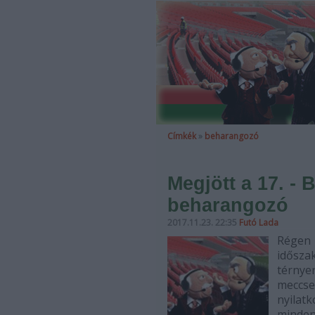
Címkék
»
beharangozó
Megjött a 17. - 
beharangozó
2017.11.23. 22:35
Futó Lada
Régen
idősza
térnye
meccs
nyilat
minden