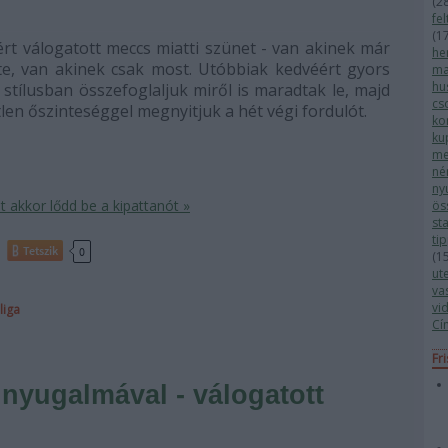
(
2
fe
(
1
ért válogatott meccs miatti szünet - van akinek már
he
te, van akinek csak most. Utóbbiak kedvéért gyors
ma
hu
i stílusban összefoglaljuk miről is maradtak le, majd
cs
len őszinteséggel megnyitjuk a hét végi fordulót.
ko
ku
me
né
ny
 akkor lődd be a kipattanót »
ös
sta
ti
Tetszik
0
(
1
ut
va
vi
liga
Cí
Fr
 nyugalmával - válogatott