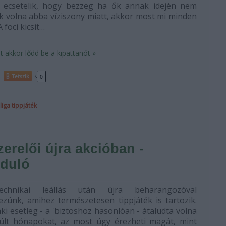
t ecsetelik, hogy bezzeg ha ők annak idején nem
k volna abba víziszony miatt, akkor most mi minden
A foci kicsit…
 akkor lődd be a kipattanót »
Tetszik
0
liga
tippjáték
erelői újra akcióban -
rduló
echnikai leállás után újra beharangozóval
kezünk, amihez természetesen tippjáték is tartozik.
ki esetleg - a 'biztoshoz hasonlóan - átaludta volna
últ hónapokat, az most úgy érezheti magát, mint