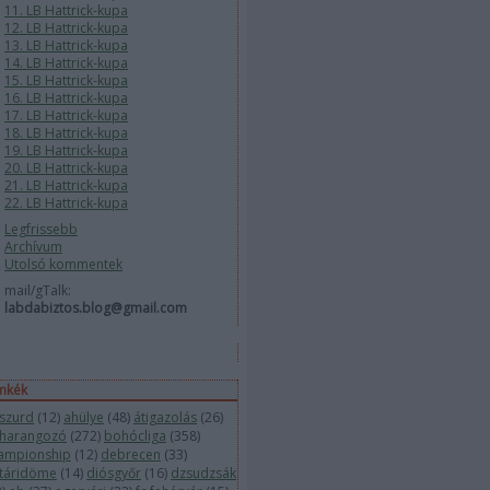
11. LB Hattrick-kupa
12. LB Hattrick-kupa
13. LB Hattrick-kupa
14. LB Hattrick-kupa
15. LB Hattrick-kupa
16. LB Hattrick-kupa
17. LB Hattrick-kupa
18. LB Hattrick-kupa
19. LB Hattrick-kupa
20. LB Hattrick-kupa
21. LB Hattrick-kupa
22. LB Hattrick-kupa
Legfrissebb
Archívum
Utolsó kommentek
mail/gTalk:
labdabiztos.blog@gmail.com
mkék
szurd
(
12
)
ahülye
(
48
)
átigazolás
(
26
)
harangozó
(
272
)
bohócliga
(
358
)
ampionship
(
12
)
debrecen
(
33
)
táridöme
(
14
)
diósgyőr
(
16
)
dzsudzsák