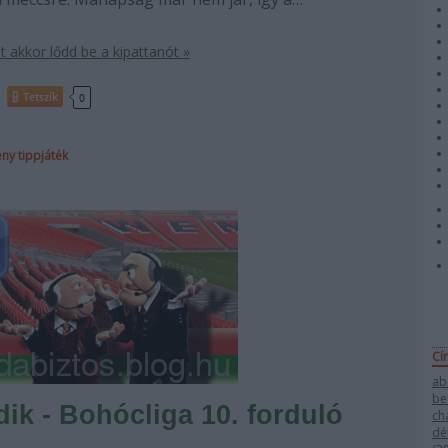
 akkor lődd be a kipattanót »
Tetszik
0
eny
tippjáték
Cí
ab
be
edik - Bohócliga 10. forduló
ch
dé