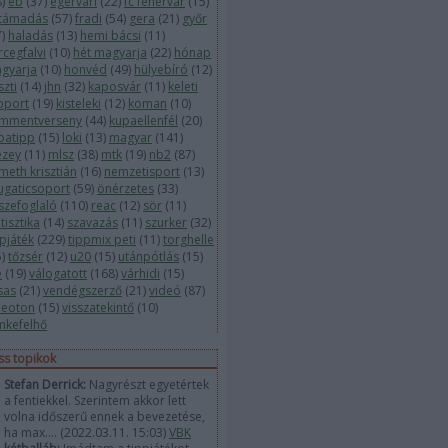
8
)
eb
(
37
)
egervári
(
22
)
fc fehérvár
(
15
)
ltámadás
(
57
)
fradi
(
54
)
gera
(
21
)
győr
7
)
haladás
(
13
)
hemi bácsi
(
11
)
rcegfalvi
(
10
)
hét magyarja
(
22
)
hónap
gyarja
(
10
)
honvéd
(
49
)
hülyebíró
(
12
)
szti
(
14
)
jhn
(
32
)
kaposvár
(
11
)
keleti
oport
(
19
)
kisteleki
(
12
)
koman
(
10
)
mmentverseny
(
44
)
kupaellenfél
(
20
)
patipp
(
15
)
loki
(
13
)
magyar
(
141
)
zey
(
11
)
mlsz
(
38
)
mtk
(
19
)
nb2
(
87
)
meth krisztián
(
16
)
nemzetisport
(
13
)
ugaticsoport
(
59
)
önérzetes
(
33
)
szefoglaló
(
110
)
reac
(
12
)
sör
(
11
)
tisztika
(
14
)
szavazás
(
11
)
szurker
(
32
)
ppjáték
(
229
)
tippmix peti
(
11
)
torghelle
5
)
tőzsér
(
12
)
u20
(
15
)
utánpótlás
(
15
)
e
(
19
)
válogatott
(
168
)
várhidi
(
15
)
sas
(
21
)
vendégszerző
(
21
)
videó
(
87
)
deoton
(
15
)
visszatekintő
(
10
)
mkefelhő
iss topikok
Stefan Derrick:
Nagyrészt egyetértek
a fentiekkel. Szerintem akkor lett
volna időszerű ennek a bevezetése,
ha max....
(
2022.03.11. 15:03
)
VBK