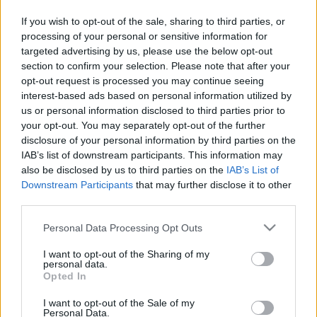
If you wish to opt-out of the sale, sharing to third parties, or
Élő: Portugália - Magyarország 3-0
processing of your personal or sensitive information for
targeted advertising by us, please use the below opt-out
végh hanta
•
2009. október 10.
55
section to confirm your selection. Please note that after your
opt-out request is processed you may continue seeing
Két oka van annak, hogy hajlandóak vagyunk élőben
interest-based ads based on personal information utilized by
írni a meccskről. Az egyfelől így később emlékszünk
us or personal information disclosed to third parties prior to
a kulcsjelenetekre, a másik, hogy így van egy hely,
your opt-out. You may separately opt-out of the further
ahol menet közben is elmondhatjátok a
disclosure of your personal information by third parties on the
véleményeteket. Este portugál-magyar (21:45, Duna
IAB’s list of downstream participants. This information may
TV), nagyjából mi is akkor…
also be disclosed by us to third parties on the
IAB’s List of
Downstream Participants
that may further disclose it to other
third parties.
Please note that this website/app uses one or more Google
Personal Data Processing Opt Outs
services and may gather and store information including but
not limited to your visit or usage behaviour. You may click to
I want to opt-out of the Sharing of my
personal data.
grant or deny consent to Google and its third-party tags to
Opted In
use your data for below specified purposes in below Google
consent section.
I want to opt-out of the Sale of my
Personal Data.