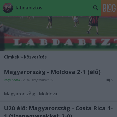
labdabiztos
Címkék
»
közvetítés
Magyarország - Moldova 2-1 (élő)
végh hanta
•
2010. szeptember 07.
5
MagyarorszÃ¡g - Moldova
U20 élő: Magyarország - Costa Rica 1-
1 (tizenegyesekkel: 2-0)