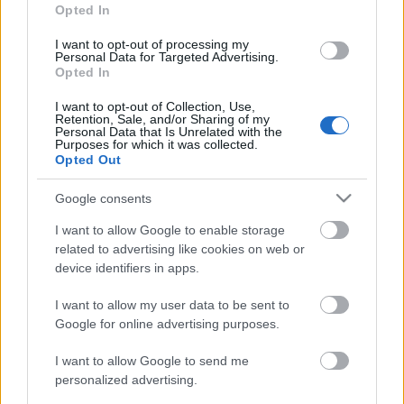
Opted In
I want to opt-out of processing my
Personal Data for Targeted Advertising.
Opted In
I want to opt-out of Collection, Use,
Retention, Sale, and/or Sharing of my
Personal Data that Is Unrelated with the
Purposes for which it was collected.
Opted Out
Google consents
U20 élő: Olaszország - Magyarország
I want to allow Google to enable storage
related to advertising like cookies on web or
2-3
device identifiers in apps.
végh hanta
•
2009. október 09.
73
I want to allow my user data to be sent to
Google for online advertising purposes.
Gondoltuk volna a hondurasi merénylet utáni
elkeseredettségünkben, hogy a mai pénteken nem a
I want to allow Google to send me
holnapi portugálok elleni mérkőzés izgatja a honi
personalized advertising.
futballközvéleményt? Gondoltuk volna akár csak