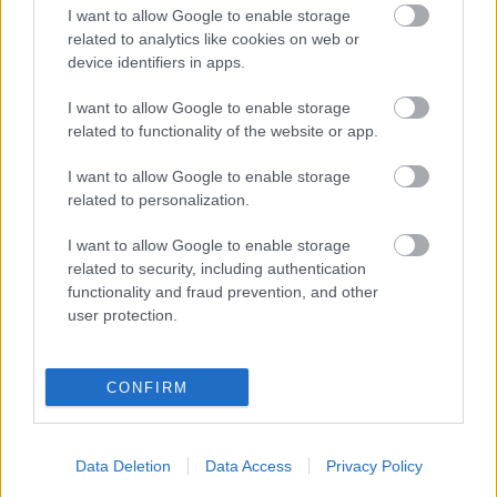
kedd este, amikor nagyon nyomtak a csehek, hogy
I want to allow Google to enable storage
hirtelen nem az lesz a téma, Huszti kezd megint…
related to analytics like cookies on web or
device identifiers in apps.
U20 élő: Magyarország - Csehország
I want to allow Google to enable storage
2-2 (büntetőkkel: 6-5)
related to functionality of the website or app.
végh hanta
•
2009. október 06.
40
I want to allow Google to enable storage
related to personalization.
A Honduras elleni csúnya blamázst magunk mögött
tudva, Dél-Afrika ellen egy félidőt parádézott a
I want to allow Google to enable storage
válogatott, hogy a szerencsés körbeverések után egy
related to security, including authentication
Emírségek elleni 2-0-al csoportelső legyen. Az ágrajz
functionality and fraud prevention, and other
user protection.
a brazil-cseh csoportból az utóbbi együttest sodorta
utunkba. A tavalyi…
CONFIRM
Data Deletion
Data Access
Privacy Policy