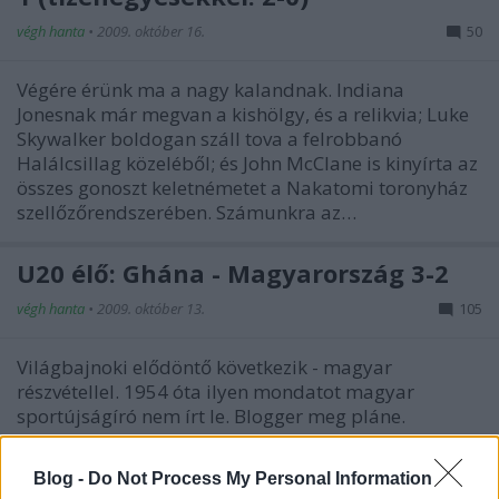
végh hanta
•
2009. október 16.
50
Végére érünk ma a nagy kalandnak. Indiana
Jonesnak már megvan a kishölgy, és a relikvia; Luke
Skywalker boldogan száll tova a felrobbanó
Halálcsillag közeléből; és John McClane is kinyírta az
összes gonoszt keletnémetet a Nakatomi toronyház
szellőzőrendszerében. Számunkra az…
U20 élő: Ghána - Magyarország 3-2
végh hanta
•
2009. október 13.
105
Világbajnoki elődöntő következik - magyar
részvétellel. 1954 óta ilyen mondatot magyar
sportújságíró nem írt le. Blogger meg pláne.
Fiataljaink ugyan két éve nagykorúak, és az Egyesült
Államok kivételével bárhol vásárolhatnak, valamint
Blog -
Do Not Process My Personal Information
fogyaszthatnak alkoholt, futballban…