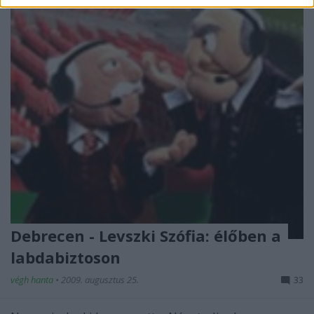
Debrecen - Levszki Szófia: élőben a
labdabiztoson
végh hanta
•
2009. augusztus 25.
33