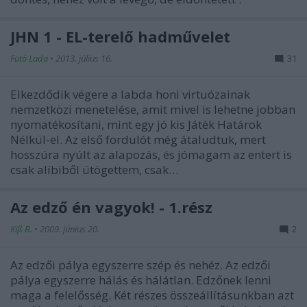
JHN 1 - EL-terelő hadművelet
Futó Lada
•
2013. július 16.
31
Elkezdődik végere a labda honi virtuózainak
nemzetközi menetelése, amit mivel is lehetne jobban
nyomatékosítani, mint egy jó kis Játék Határok
Nélkül-el. Az első fordulót még átaludtuk, mert
hosszúra nyúlt az alapozás, és jómagam az entert is
csak alibiből ütögettem, csak…
Az edző én vagyok! - 1.rész
Kiß B.
•
2009. június 20.
2
Az edzői pálya egyszerre szép és nehéz. Az edzői
pálya egyszerre hálás és hálátlan. Edzőnek lenni
maga a felelősség. Két részes összeállításunkban azt