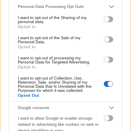
Please note that this website/app uses one or more Google
Personal Data Processing Opt Outs
services and may gather and store information including but
not limited to your visit or usage behaviour. You may click to
I want to opt-out of the Sharing of my
personal data.
grant or deny consent to Google and its third-party tags to
Opted In
use your data for below specified purposes in below Google
consent section.
I want to opt-out of the Sale of my
Personal Data.
Opted In
I want to opt-out of processing my
Personal Data for Targeted Advertising.
Opted In
I want to opt-out of Collection, Use,
Retention, Sale, and/or Sharing of my
Personal Data that Is Unrelated with the
A légiós bekkek repítik az Újpestet
Purposes for which it was collected.
Opted Out
toni poszter
•
2008. szeptember 22.
10
Google consents
A múlt héten mertük először kijelenteni, hogy az
I want to allow Google to enable storage
Újpest a bajnokság egyik nagy esélyese, ezért most
related to advertising like cookies on web or
meg kell neveznünk egyetlen kihívóját, a Debrecent.
device identifiers in apps.