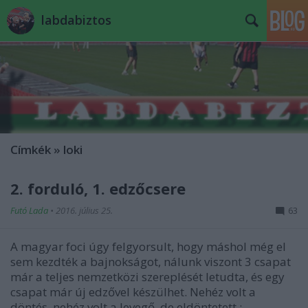
labdabiztos
Címkék
»
loki
2. forduló, 1. edzőcsere
Futó Lada
•
2016. július 25.
63
A magyar foci úgy felgyorsult, hogy máshol még el
sem kezdték a bajnokságot, nálunk viszont 3 csapat
már a teljes nemzetközi szereplését letudta, és egy
csapat már új edzővel készülhet. Nehéz volt a
döntés, nehéz volt a levegő, de eldöntetett :