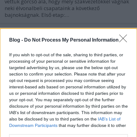
vettük górcső alá, hogy mely szakvezetőkkel vágnak
neki élvonalbeli csapataink a következő
bajnokságnak. Első etap:…
Havi 200 pengő fixszel...
Blog -
Do Not Process My Personal Information
mészöly sámán
•
2008. december 17.
19
If you wish to opt-out of the sale, sharing to third parties, or
Demjén Gabi könnyen viccel. Mese a feltörekvő
processing of your personal or sensitive information for
futballistáról, aki fiatalon rossz társaságba
targeted advertising by us, please use the below opt-out
keveredett. Honnan szűrődik a pénz szaga? Hát nem
section to confirm your selection. Please note that after your
ahonnan az ész, az biztos. Demjén Gábor, aki
opt-out request is processed you may continue seeing
megtette a magáét a belgrádi 0-8 alkalmával is,
interest-based ads based on personal information utilized by
újságírói nyomásra véleményt formált a…
us or personal information disclosed to third parties prior to
your opt-out. You may separately opt-out of the further
disclosure of your personal information by third parties on the
IAB’s list of downstream participants. This information may
also be disclosed by us to third parties on the
IAB’s List of
Downstream Participants
that may further disclose it to other
third parties.