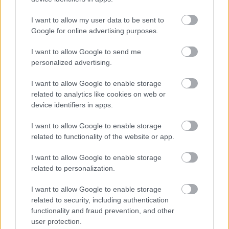
A Loki magabiztosan győzte le a Vasast, míg az
Újpest Mijadinoszki és Cutuk urak
I want to allow my user data to be sent to
gólérzékenységének köszönhetően kalapálta…
Google for online advertising purposes.
I want to allow Google to send me
Apa, kezdődik!
personalized advertising.
mészöly sámán
•
2008. július 17.
41
I want to allow Google to enable storage
related to analytics like cookies on web or
Kibekkeltük, kiböjtöltük, kivártuk, hogy ma este újra
device identifiers in apps.
kimásszon a sör a hűtőből. Egész este lehet bámulni
a dobozt a nappaliban. A Debrecen és a Győr az
I want to allow Google to enable storage
UEFA-kupában, Kisjézusék pedig az Európa-
related to functionality of the website or app.
bajnokságon mutathatják meg milyen, amikor tétre
száll a labda. Biztos (fú, de…
I want to allow Google to enable storage
related to personalization.
Szent Habakuk...
I want to allow Google to enable storage
related to security, including authentication
zombi tibi
•
2008. május 29.
15
functionality and fraud prevention, and other
user protection.