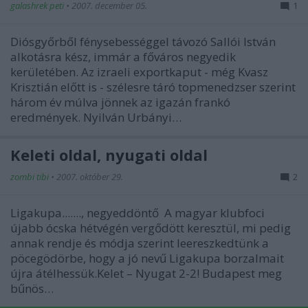
galashrek peti
•
2007. december 05.
1
Diósgyőrből fénysebességgel távozó Sallói István
alkotásra kész, immár a főváros negyedik
kerületében. Az izraeli exportkaput - még Kvasz
Krisztián előtt is - szélesre táró topmenedzser szerint
három év múlva jönnek az igazán frankó
eredmények. Nyilván Urbányi…
Keleti oldal, nyugati oldal
zombi tibi
•
2007. október 29.
2
Ligakupa......., negyeddöntő A magyar klubfoci
újabb ócska hétvégén vergődött keresztül, mi pedig
annak rendje és módja szerint leereszkedtünk a
pöcegödörbe, hogy a jó nevű Ligakupa borzalmait
újra átélhessük.Kelet – Nyugat 2-2! Budapest meg
bűnös…