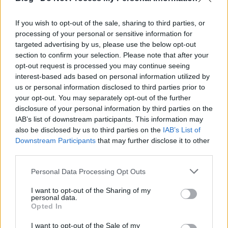
partnerek példaképe, Matyi Dezső ezúttal saját
magát tette lapátra a pécsi csapatnál. Ebből az
If you wish to opt-out of the sale, sharing to third parties, or
alkalomból pécsi levelezőnket, housemd szaktársat
processing of your personal or sensitive information for
kértük fel, hogy vendégszerzőként adjon…
targeted advertising by us, please use the below opt-out
section to confirm your selection. Please note that after your
Kiszurkoltuk! – kommentverseny
opt-out request is processed you may continue seeing
különkiadás
interest-based ads based on personal information utilized by
us or personal information disclosed to third parties prior to
vérfarkas
•
2012. december 04.
22
your opt-out. You may separately opt-out of the further
disclosure of your personal information by third parties on the
IAB’s list of downstream participants. This information may
Az előző szezon visszatérő kérdése volt
also be disclosed by us to third parties on the
IAB’s List of
tippjátékukban, hogy „Mikor nyer már a Zete?”. A
Downstream Participants
that may further disclose it to other
zalaiakkal azóta már csak a másodosztály
third parties.
beharangozóiban találkozhatunk, miként Kis Károly
hiányában egy másik visszatérő elem, a
Please note that this website/app uses one or more Google
Personal Data Processing Opt Outs
czukkoskodás is eltűnt a kommentekből. Idén
services and may gather and store information including but
újabb…
not limited to your visit or usage behaviour. You may click to
I want to opt-out of the Sharing of my
personal data.
grant or deny consent to Google and its third-party tags to
Opted In
use your data for below specified purposes in below Google
consent section.
I want to opt-out of the Sale of my