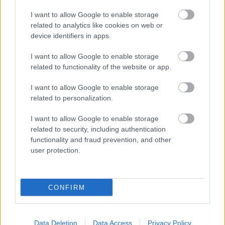
Az utóbbi bő húsz évben volt alkalmunk
I want to allow Google to enable storage
hozzászokni, hogy a Bohócligában nemcsak a
related to analytics like cookies on web or
magyar játékosok, hanem a légiósok körében is
device identifiers in apps.
akkora nagyságrendű a népvándorlás, mint a
fiatalabb generációknál a Sziget Fesztivál idején.
I want to allow Google to enable storage
Többségüknek még az a megdicsőülés sem jut…
related to functionality of the website or app.
I want to allow Google to enable storage
A mágnestábla villámkámbekje
related to personalization.
végh hanta
•
2009. november 19.
19
I want to allow Google to enable storage
related to security, including authentication
Várhidi Péter az örök túlélő. Kezében mindig ott
functionality and fraud prevention, and other
feszít egy mágnestalpú gombfocibábú, és ha nem
user protection.
figyelsz egy pillanatra, azonnal ott terem az
öltöződben, hogy fémes felületekre aggassa őket.
Vagy fiatalít. Várhidi Péter utóbbi hónapban mért
CONFIRM
karriermintázata szintén nem…
Data Deletion
Data Access
Privacy Policy