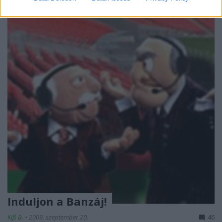
Induljon a Banzáj!
Kiß B.
•
2009. szeptember 20.
46