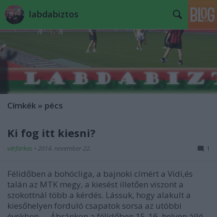
labdabiztos
Címkék
»
pécs
Ki fog itt kiesni?
vérfarkas
•
2014. november 22.
1
Félidőben a bohócliga, a bajnoki címért a Vidi,és
talán az MTK megy, a kiesést illetően viszont a
szokottnál több a kérdés. Lássuk, hogy alakult a
kiesőhelyen forduló csapatok sorsa az utóbbi
években. Ábránkon a félidőben 15-16. helyen álló