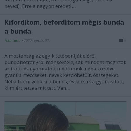
neved). Erre a nagyon eredeti…
Kifordítom, befordítom mégis bunda
a bunda
Futó Lada
•
2012. április 01.
2
A mostanság az egyik tetőpontját elérő
bundabotrányról már sokfelé, sok mindent megírtak
az írott- és nyomtatott médiumok, néha közölve
gyanús meccseket, nevek kezdőbetűit, összegeket.
Néha tudni vélik ki a bűnös, és ki csak a gyanúsított,
ki miért tette amit tett. Van…