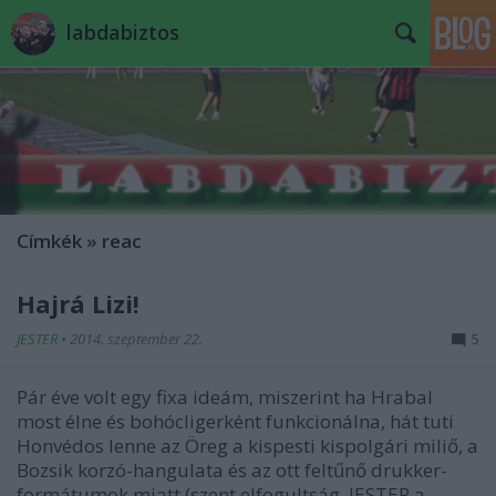
labdabiztos
Címkék
»
reac
Hajrá Lizi!
JESTER
•
2014. szeptember 22.
5
Pár éve volt egy fixa ideám, miszerint ha Hrabal
most élne és bohócligerként funkcionálna, hát tuti
Honvédos lenne az Öreg a kispesti kispolgári miliő, a
Bozsik korzó-hangulata és az ott feltűnő drukker-
formátumok miatt (szent elfogultság, JESTER a