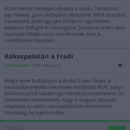
Aczél mester hétvégén elkapta a Kásás Tamásitisz
egy heveny, gyors lefolyású változatát. Mint vízipólós
bajnokunk, pont úgy járt Zoltán is: egyszerűen
képtelen fölfogni és földolgozni, játékosai miért nem
tapossák földbe soros ellenfeleiket. Hisz a
mérkőzések folyamán…
Rákospalotán a Fradi
mészöly sámán
•
2008. március 13.
7
Mégis lehet futballozni a Budai II-ben. Értsd: a
kandelábermentes övezetnek minősített REAC pálya
alkalmas profi labdarúgó-mérkőzés rendezésére. Az
illetékesek rádöbbentek, hogy a magyar éghajlat
alkalmas az ebéd utáni találkozók rendezésére.
Visszáság, és logika sutba…