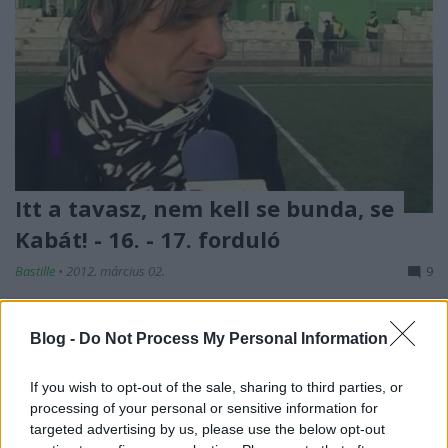
Itt a tavasz, nem kell se bunda, se
Kabát! - 16. - 17. forduló
Bastille
•
2012. március 02.
9
Hat bajnoki, két kupameccs! Mindent egybevetve
Blog -
Do Not Process My Personal Information
tizennyolc gól, apróbb meglepetések. A Gyirmót egy
Lakival jobb volt az Ajkánál, ami három gólban
mutatkozott meg, míg az apró mosolyokkal járó
If you wish to opt-out of the sale, sharing to third parties, or
processing of your personal or sensitive information for
húbazmegeket a Szigetszentmiklós és a BKV
targeted advertising by us, please use the below opt-out
szolgáltatta. A nyugatis csapatok a kupában pedig…