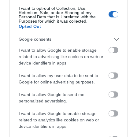
I want to opt-out of Collection, Use,
Retention, Sale, and/or Sharing of my
Personal Data that Is Unrelated with the
Purposes for which it was collected.
Opted Out
Google consents
I want to allow Google to enable storage
related to advertising like cookies on web or
device identifiers in apps.
I want to allow my user data to be sent to
Google for online advertising purposes.
Induljon a Banzáj!
Kiß B.
•
2009. szeptember 20.
46
I want to allow Google to send me
personalized advertising.
A bejegyzés a nyugalom megzavarására alkalmas
I want to allow Google to enable storage
képi és hanghatásokat tartalmaz, így megkérjünk
related to analytics like cookies on web or
blogunk olvasóit, hogy kiskorúak előtt semmiképp
device identifiers in apps.
ne tekintsék meg, illetve ez úton kérjük gyengébb