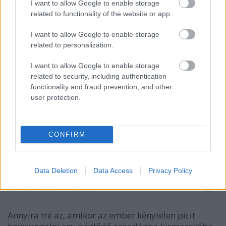
idegzetű olvasóinkat, hogy navigáljanak el az
I want to allow Google to enable storage
oldalról. Szerkesztőségünk…
related to functionality of the website or app.
I want to allow Google to enable storage
Amikor a labdarúgó zenésznek áll
related to personalization.
mészöly sámán
•
2008. december 10.
19
I want to allow Google to enable storage
related to security, including authentication
Hevesi Tamás évtizedeken át tündökölt a bohócliga
functionality and fraud prevention, and other
ikonjaként. Már fiatal labdarúgóként is elbűvölte a
user protection.
közönséget zseniális cseleivel. A Petőfi csarnokban
tartott bemutatóitól zengett az ország.
Visszavonulása után edzőként számos első osztályú
CONFIRM
eredménnyel rendelkezett.…
Motiváljunk mellszoborral!
Data Deletion
Data Access
Privacy Policy
zombi tibi
•
2008. november 13.
35
Annyira tré az, amikor az ember kénytelen picit