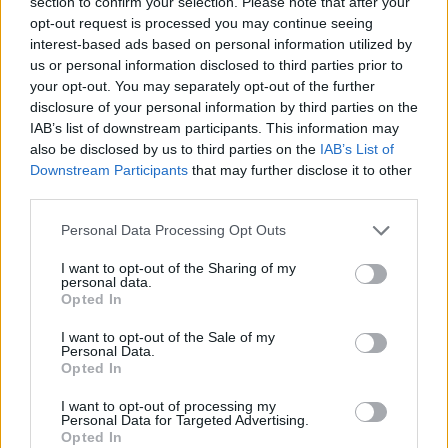
section to confirm your selection. Please note that after your
opt-out request is processed you may continue seeing
Égertől keletre X. - NB2 Keleti
interest-based ads based on personal information utilized by
csoport, 19. forduló
us or personal information disclosed to third parties prior to
your opt-out. You may separately opt-out of the further
nbcee
•
2011. március 30.
17
disclosure of your personal information by third parties on the
IAB’s list of downstream participants. This information may
also be disclosed by us to third parties on the
IAB’s List of
Jubileumi tizedik számával jelentkezik az Égertől
Downstream Participants
that may further disclose it to other
keletre - már ha nem számoljuk a különkiadásokat.
third parties.
Most kellene valami visszatekintés, válogatás az
elmúlt évtizedek legjobb írásai közül, stb., de én úgy
Please note that this website/app uses one or more Google
Personal Data Processing Opt Outs
vagyok vele, hogy a góllövőlista állása már alapból
services and may gather and store information including but
elég nagy…
not limited to your visit or usage behaviour. You may click to
I want to opt-out of the Sharing of my
personal data.
grant or deny consent to Google and its third-party tags to
Opted In
use your data for below specified purposes in below Google
consent section.
I want to opt-out of the Sale of my
Personal Data.
Opted In
I want to opt-out of processing my
Personal Data for Targeted Advertising.
Opted In