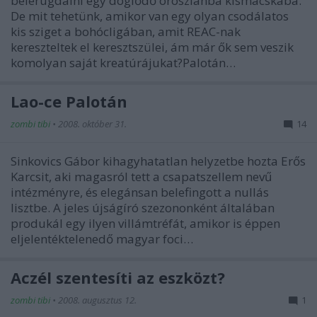
belerugdalni egy döglődő oroszlánba kismacskába.
De mit tehetünk, amikor van egy olyan csodálatos
kis sziget a bohócligában, amit REAC-nak
kereszteltek el keresztszülei, ám már ők sem veszik
komolyan saját kreatúrájukat?Palotán…
Lao-ce Palotán
zombi tibi
•
2008. október 31.
14
Sinkovics Gábor kihagyhatatlan helyzetbe hozta Erős
Karcsit, aki magasról tett a csapatszellem nevű
intézményre, és elegánsan belefingott a nullás
lisztbe. A jeles újságíró szezononként általában
produkál egy ilyen villámtréfát, amikor is éppen
eljelentéktelenedő magyar foci…
Aczél szentesíti az eszközt?
zombi tibi
•
2008. augusztus 12.
1